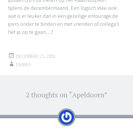
tijdens de decembermaand. Een logisch idee ook:
wat is er leuker dan in een gezellige entourage de
ijzers onder te binden en met vrienden of collega’s
het ijs op te gaan…?
DECEMBER 15, 2001
DENNIS
Post
2 thoughts on “
Apeldoorn
”
←
→
navigation