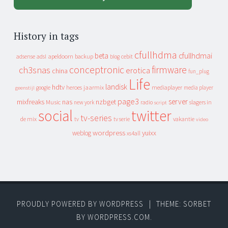
History in tags
cfullhdma
beta
cfullhdmai
apeldoorn
backup
cebit
adsense
adsl
blog
conceptronic
firmware
ch3snas
erotica
china
fun_plug
Life
landisk
hdtv
heroes
jaarmix
mediaplayer
google
media player
geenstijl
page3
server
mixfreaks
nas
nzbget
Music
slagers in
new york
radio
script
social
twitter
tv-series
de mix
vakantie
tv
tv serie
video
wordpress
yuixx
weblog
xs4all
PROUDLY POWERED BY WORDPRESS
|
THEME: SORBET
BY
WORDPRESS.COM
.