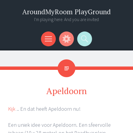
AroundMyRoom PlayGround
I'm playing here. And you are invited
Menu
Widgets
Search
Apeldoorn
Kijk
.. En dat heeft Apeldoorn nu!
Een uniek idee voor Apeldoorn. Een sfeervolle
ijsbaan (10 x 28 meter) op het Raadhuisplein