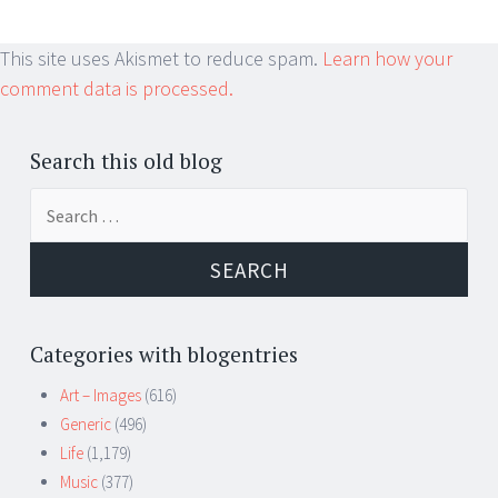
This site uses Akismet to reduce spam.
Learn how your
comment data is processed.
Search this old blog
Search
for:
Categories with blogentries
Art – Images
(616)
Generic
(496)
Life
(1,179)
Music
(377)