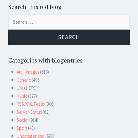
Posts
←
navigation
Search this old blog
Search
for:
Categories with blogentries
Art – Images
(616)
Generic
(496)
Life
(1,179)
Music
(377)
RSS/XML Feeds
(306)
Server-Status
(62)
Social
(914)
Sport
(43)
Uncategorized
(590)