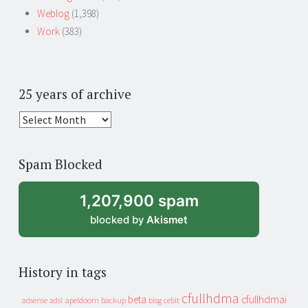
Weblog
(1,398)
Work
(383)
25 years of archive
25
years
of
Spam Blocked
archive
1,207,900 spam
blocked by
Akismet
History in tags
cfullhdma
beta
cfullhdmai
apeldoorn
backup
cebit
adsense
adsl
blog