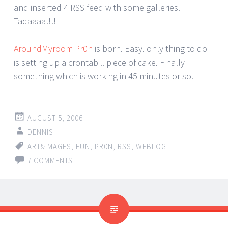
and inserted 4 RSS feed with some galleries.
Tadaaaa!!!!
AroundMyroom Pr0n
is born. Easy. only thing to do
is setting up a crontab .. piece of cake. Finally
something which is working in 45 minutes or so.
AUGUST 5, 2006
DENNIS
ART&IMAGES
,
FUN
,
PR0N
,
RSS
,
WEBLOG
7 COMMENTS