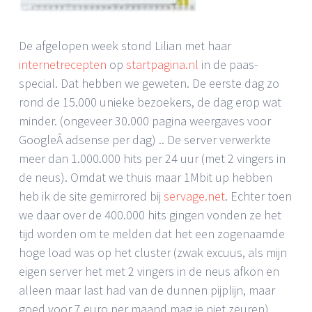
De afgelopen week stond Lilian met haar
internetrecepten
op
startpagina.nl
in de paas-
special. Dat hebben we geweten. De eerste dag zo
rond de 15.000 unieke bezoekers, de dag erop wat
minder. (ongeveer 30.000 pagina weergaves voor
GoogleÂ adsense per dag) .. De server verwerkte
meer dan 1.000.000 hits per 24 uur (met 2 vingers in
de neus). Omdat we thuis maar 1Mbit up hebben
heb ik de site gemirrored bij
servage.net
. Echter toen
we daar over de 400.000 hits gingen vonden ze het
tijd worden om te melden dat het een zogenaamde
hoge load was op het cluster (zwak excuus, als mijn
eigen server het met 2 vingers in de neus afkon en
alleen maar last had van de dunnen pijplijn, maar
goed voor 7 euro per maand mag je niet zeuren).