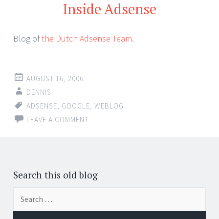
Inside Adsense
Blog of
the Dutch Adsense Team
.
AUGUST 16, 2006
DENNIS
ADSENSE
,
GOOGLE
,
WEBLOG
LEAVE A COMMENT
Search this old blog
Search
for: