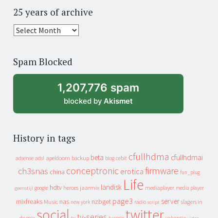
25 years of archive
25
years
of
Spam Blocked
archive
1,207,776 spam
blocked by
Akismet
History in tags
cfullhdma
beta
cfullhdmai
apeldoorn
backup
cebit
adsense
adsl
blog
conceptronic
firmware
ch3snas
erotica
china
fun_plug
Life
landisk
hdtv
heroes
jaarmix
mediaplayer
google
media player
geenstijl
page3
server
mixfreaks
nas
nzbget
Music
slagers in
new york
radio
script
social
twitter
tv-series
de mix
vakantie
tv
tv serie