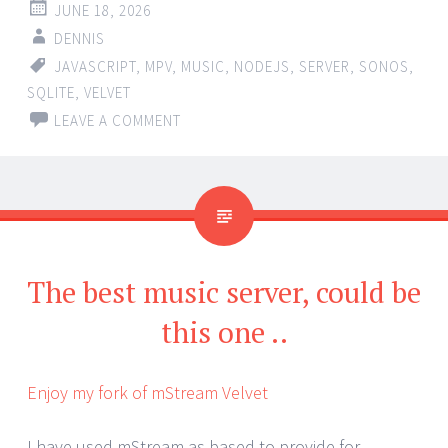
JUNE 18, 2026
DENNIS
JAVASCRIPT
,
MPV
,
MUSIC
,
NODEJS
,
SERVER
,
SONOS
,
SQLITE
,
VELVET
LEAVE A COMMENT
The best music server, could be
this one ..
Enjoy my fork of mStream Velvet
I have used mStream as based to provide for