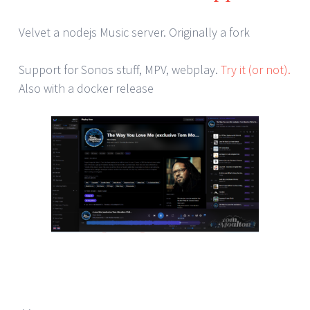
Velvet a nodejs Music server. Originally a fork
Support for Sonos stuff, MPV, webplay.
Try it (or not).
Also with a docker release