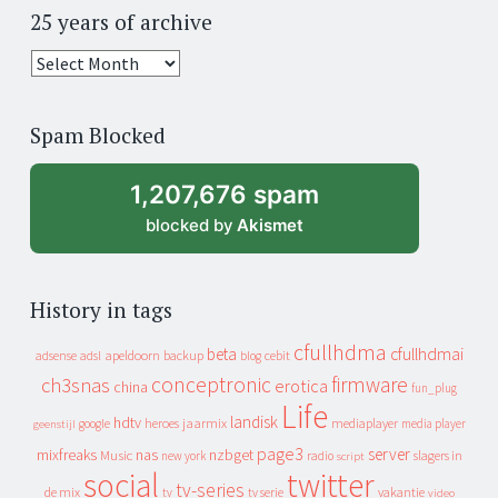
25 years of archive
25
years
of
Spam Blocked
archive
1,207,676 spam
blocked by
Akismet
History in tags
cfullhdma
beta
cfullhdmai
apeldoorn
backup
cebit
adsense
adsl
blog
conceptronic
firmware
ch3snas
erotica
china
fun_plug
Life
landisk
hdtv
heroes
jaarmix
mediaplayer
google
media player
geenstijl
page3
server
mixfreaks
nas
nzbget
Music
slagers in
new york
radio
script
social
twitter
tv-series
de mix
vakantie
tv
tv serie
video