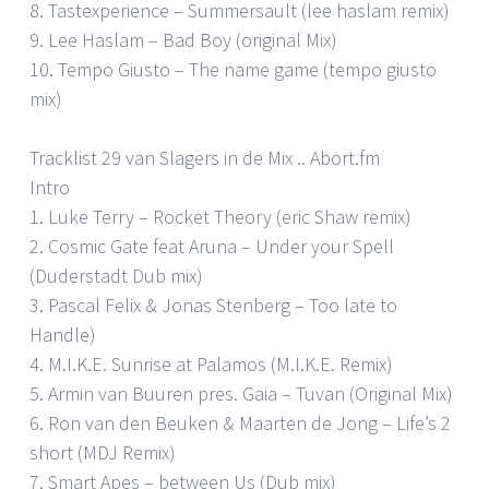
8. Tastexperience – Summersault (lee haslam remix)
9. Lee Haslam – Bad Boy (original Mix)
10. Tempo Giusto – The name game (tempo giusto
mix)
Tracklist 29 van Slagers in de Mix .. Abort.fm
Intro
1. Luke Terry – Rocket Theory (eric Shaw remix)
2. Cosmic Gate feat Aruna – Under your Spell
(Duderstadt Dub mix)
3. Pascal Felix & Jonas Stenberg – Too late to
Handle)
4. M.I.K.E. Sunrise at Palamos (M.I.K.E. Remix)
5. Armin van Buuren pres. Gaia – Tuvan (Original Mix)
6. Ron van den Beuken & Maarten de Jong – Life’s 2
short (MDJ Remix)
7. Smart Apes – between Us (Dub mix)