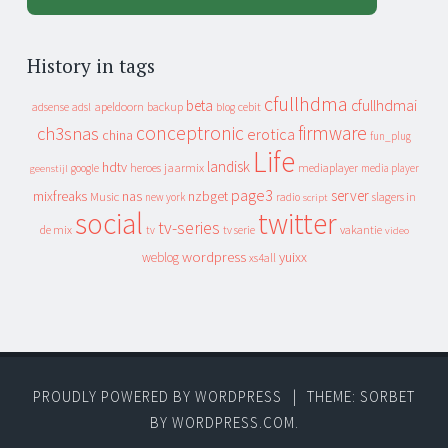
History in tags
cfullhdma
beta
cfullhdmai
apeldoorn
backup
cebit
adsense
adsl
blog
conceptronic
firmware
ch3snas
erotica
china
fun_plug
Life
landisk
hdtv
heroes
jaarmix
mediaplayer
google
media player
geenstijl
page3
server
mixfreaks
nas
nzbget
Music
slagers in
new york
radio
script
social
twitter
tv-series
de mix
vakantie
tv
tv serie
video
wordpress
yuixx
weblog
xs4all
PROUDLY POWERED BY WORDPRESS
|
THEME: SORBET
BY
WORDPRESS.COM
.