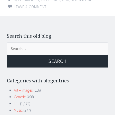
LEAVE A COMMENT
Search this old blog
Search
for:
Categories with blogentries
Art – Images
(616)
Generic
(496)
Life
(1,179)
Music
(377)