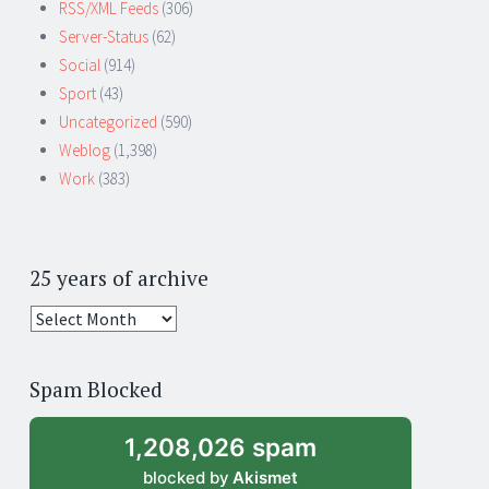
RSS/XML Feeds
(306)
Server-Status
(62)
Social
(914)
Sport
(43)
Uncategorized
(590)
Weblog
(1,398)
Work
(383)
25 years of archive
25
years
of
Spam Blocked
archive
1,208,026 spam
blocked by
Akismet