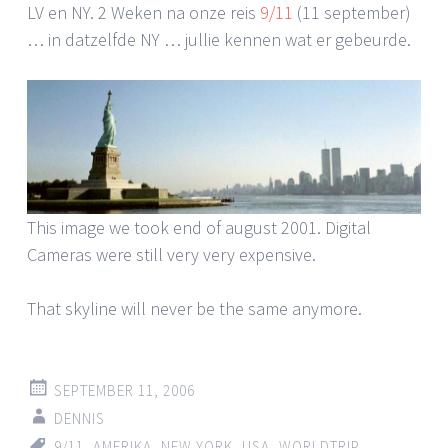
LV en NY. 2 Weken na onze reis
9/11
(11 september)
… in datzelfde NY … jullie kennen wat er gebeurde.
This image we took end of august 2001. Digital
Cameras were still very very expensive.
That skyline will never be the same anymore.
SEPTEMBER 11, 2006
DENNIS
9/11
,
AMERIKA
,
NEW YORK
,
USA
,
WORLDTRIP