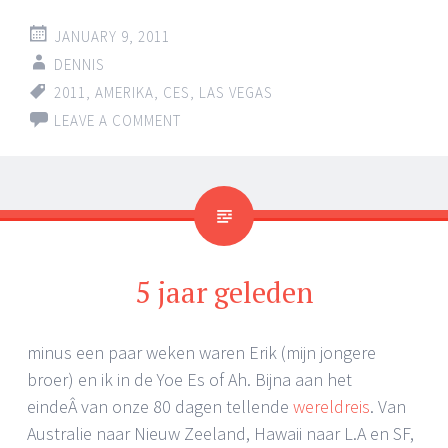
JANUARY 9, 2011
DENNIS
2011
,
AMERIKA
,
CES
,
LAS VEGAS
LEAVE A COMMENT
5 jaar geleden
minus een paar weken waren Erik (mijn jongere
broer) en ik in de Yoe Es of Ah. Bijna aan het
eindeÂ van onze 80 dagen tellende
wereldreis
. Van
Australie naar Nieuw Zeeland, Hawaii naar L.A en SF,