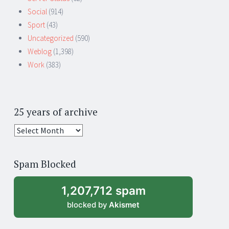
Social
(914)
Sport
(43)
Uncategorized
(590)
Weblog
(1,398)
Work
(383)
25 years of archive
25
years
of
Spam Blocked
archive
1,207,712 spam
blocked by
Akismet