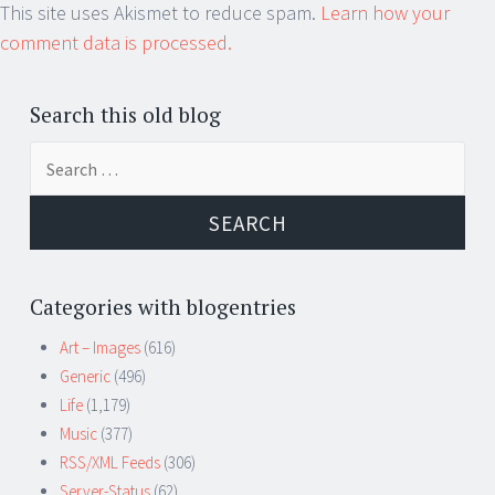
This site uses Akismet to reduce spam.
Learn how your
comment data is processed.
Search this old blog
Search
for:
Categories with blogentries
Art – Images
(616)
Generic
(496)
Life
(1,179)
Music
(377)
RSS/XML Feeds
(306)
Server-Status
(62)