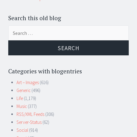
Search this old blog
Search
for:
Categories with blogentries
Art – Images
(616)
Generic
(496)
Life
(1,179)
Music
(377)
RSS/XML Feeds
(306)
Server-Status
(62)
Social
(914)