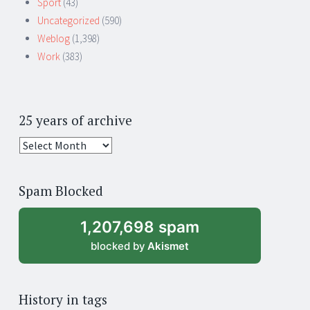
Sport
(43)
Uncategorized
(590)
Weblog
(1,398)
Work
(383)
25 years of archive
25
years
of
Spam Blocked
archive
1,207,698 spam
blocked by
Akismet
History in tags