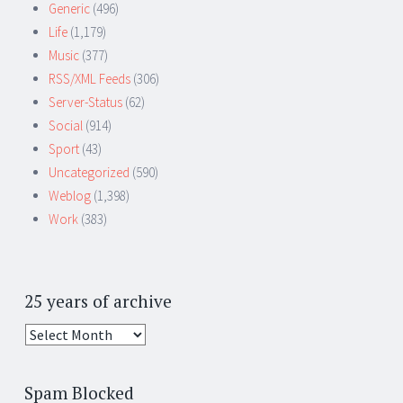
Generic
(496)
Life
(1,179)
Music
(377)
RSS/XML Feeds
(306)
Server-Status
(62)
Social
(914)
Sport
(43)
Uncategorized
(590)
Weblog
(1,398)
Work
(383)
25 years of archive
25
years
of
Spam Blocked