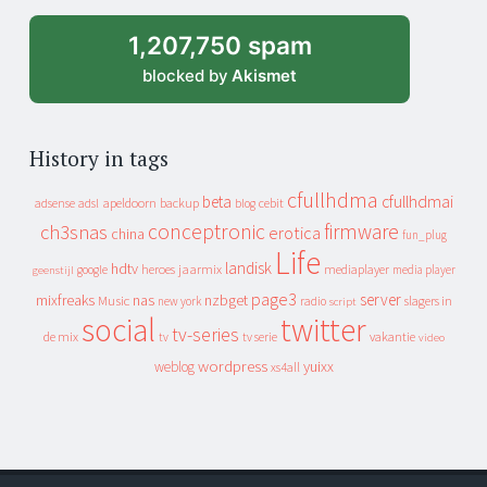
archive
1,207,750 spam
blocked by
Akismet
History in tags
cfullhdma
beta
cfullhdmai
apeldoorn
backup
cebit
adsense
adsl
blog
conceptronic
firmware
ch3snas
erotica
china
fun_plug
Life
landisk
hdtv
heroes
jaarmix
mediaplayer
google
media player
geenstijl
page3
server
mixfreaks
nas
nzbget
Music
slagers in
new york
radio
script
social
twitter
tv-series
de mix
vakantie
tv
tv serie
video
wordpress
yuixx
weblog
xs4all