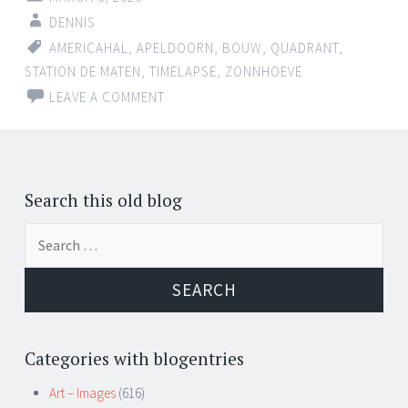
DENNIS
AMERICAHAL
,
APELDOORN
,
BOUW
,
QUADRANT
,
STATION DE MATEN
,
TIMELAPSE
,
ZONNHOEVE
LEAVE A COMMENT
Search this old blog
Search
for:
Categories with blogentries
Art – Images
(616)