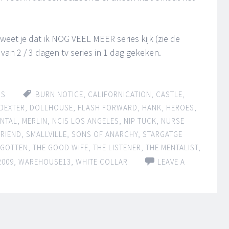
eet je dat ik NOG VEEL MEER series kijk (zie de
 van 2 / 3 dagen tv series in 1 dag gekeken.
IS
BURN NOTICE
,
CALIFORNICATION
,
CASTLE
,
DEXTER
,
DOLLHOUSE
,
FLASH FORWARD
,
HANK
,
HEROES
,
NTAL
,
MERLIN
,
NCIS LOS ANGELES
,
NIP TUCK
,
NURSE
FRIEND
,
SMALLVILLE
,
SONS OF ANARCHY
,
STARGATGE
RGOTTEN
,
THE GOOD WIFE
,
THE LISTENER
,
THE MENTALIST
,
2009
,
WAREHOUSE13
,
WHITE COLLAR
LEAVE A