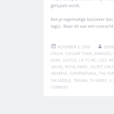
gehyped wordt.
Ben je regelmatige bezoeker dan w
tags).. Maar dit was een overzicht
NOVEMBER 6, 2009
DENN
CHUCK
,
COUGAR TOWN
,
DAMAGES
,
HUNG
,
HUSTLE
,
LIE TO ME
,
LOST
,
ME
JACKIE
,
ROYAL PAINS
,
SECRET GIRL
UNIVERSE
,
SUPERNATURAL
,
THE FO
THE MIDDLE
,
TRAUMA
,
TV-SERIES
,
V 
COMMENT