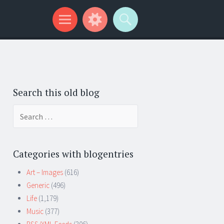
Search this old blog
Search
for:
Categories with blogentries
Art – Images
(616)
Generic
(496)
Life
(1,179)
Music
(377)