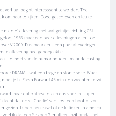
et verhaal begint interesssant te worden. The
euk om naar te kijken. Goed geschreven en leuke
e middle’ aflevering met wat geintjes richting CSI
ik geloof 1983 maar een paar afleveringen af en toe
over V 2009. Dus maar eens een paar afleveringen
erste aflevering had genoeg aktie.
saai. Je moet van de humor houden, maar de casting
n.
oord: DRAMA .. wat een trage en slome serie. Waar
t moet je bij Flash Forward 45 minuten wachten terwijl
urt.
orward maar dat ontraveld zich dus voor mij super
’ dacht dat onze ‘Charlie’ van Lost een hoofrol zou
r gezien. Ik ben benieuwd of de kritieken in america
r voel ik dat een Seizoen 2 er alleen inzit omdat het