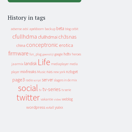
History in tags
beta
apeldoorn
backup
cebit
adsense
adsl
blog
cfullhdma
ch3snas
cfullhdmai
conceptronic
erotica
china
firmware
hdtv
heroes
fun_plug
google
geenstijl
Life
landisk
jaarmix
mediaplayer
media
mixfreaks
nas
nzbget
Music
player
new york
page3
server
slagers in de mix
radio
script
social
tv-series
tv
tv serie
twitter
weblog
vakantie
video
wordpress
yuixx
xs4all