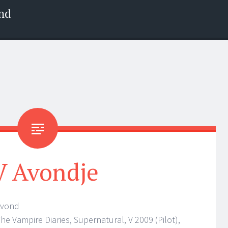
nd
V Avondje
Avond
e Vampire Diaries, Supernatural, V 2009 (Pilot),