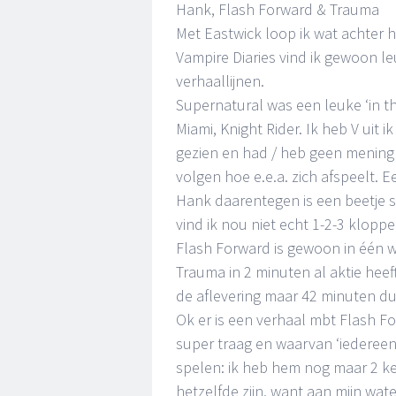
Hank, Flash Forward & Trauma
Met Eastwick loop ik wat achter h
Vampire Diaries vind ik gewoon l
verhaallijnen.
Supernatural was een leuke ‘in th
Miami, Knight Rider. Ik heb V uit 
gezien en had / heb geen mening 
volgen hoe e.e.a. zich afspeelt. E
Hank daarentegen is een beetje 
vind ik nou niet echt 1-2-3 kloppe
Flash Forward is gewoon in één w
Trauma in 2 minuten al aktie heef
de aflevering maar 42 minuten du
Ok er is een verhaal mbt Flash F
super traag en waarvan ‘iedereen
spelen: ik heb hem nog maar 2 kee
hetzelfde zijn, want aan mijn wate