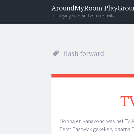
AroundMyRoom PlayGrou
I'm playing here. And you are invited
Menu
Widgets
Search
flash forward
T
Hoppa en vanavond was het TV 
Eerst Eastwick gekeken, daarna Th