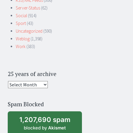
RSS/XML Feeds
(306)
Server-Status
(62)
Social
(914)
Sport
(43)
Uncategorized
(590)
Weblog
(1,398)
Work
(383)
25 years of archive
25
years
of
Spam Blocked
archive
1,207,690 spam
blocked by
Akismet