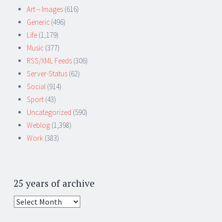
Art – Images
(616)
Generic
(496)
Life
(1,179)
Music
(377)
RSS/XML Feeds
(306)
Server-Status
(62)
Social
(914)
Sport
(43)
Uncategorized
(590)
Weblog
(1,398)
Work
(383)
25 years of archive
25
years