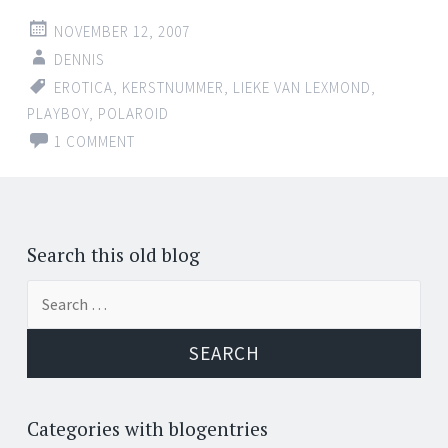
NOVEMBER 12, 2007
DENNIS
EROTICA
,
KERSTNUMMER
,
LIEKE VAN LEXMOND
,
PLAYBOY
,
POLAROID
1 COMMENT
Search this old blog
Search
for:
Categories with blogentries