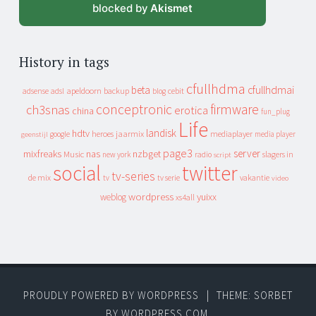
blocked by
Akismet
History in tags
cfullhdma
beta
cfullhdmai
apeldoorn
backup
cebit
adsense
adsl
blog
conceptronic
firmware
ch3snas
erotica
china
fun_plug
Life
landisk
hdtv
heroes
jaarmix
mediaplayer
google
media player
geenstijl
page3
server
mixfreaks
nas
nzbget
Music
slagers in
new york
radio
script
social
twitter
tv-series
de mix
vakantie
tv
tv serie
video
wordpress
yuixx
weblog
xs4all
PROUDLY POWERED BY WORDPRESS
|
THEME: SORBET
BY
WORDPRESS.COM
.