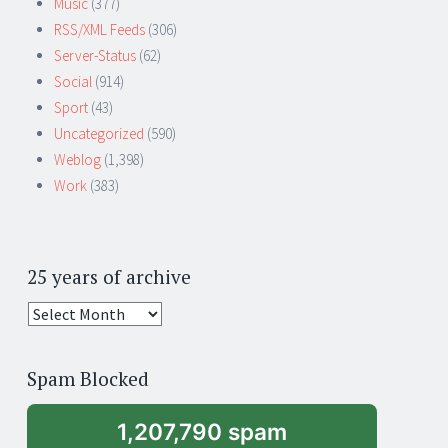
Music
(377)
RSS/XML Feeds
(306)
Server-Status
(62)
Social
(914)
Sport
(43)
Uncategorized
(590)
Weblog
(1,398)
Work
(383)
25 years of archive
25
years
of
Spam Blocked
archive
1,207,790 spam