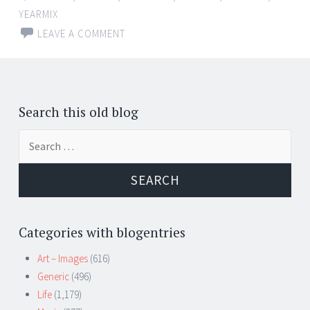
YEARMIX
LEAVE A COMMENT
Search this old blog
Search
for:
Categories with blogentries
Art – Images
(616)
Generic
(496)
Life
(1,179)