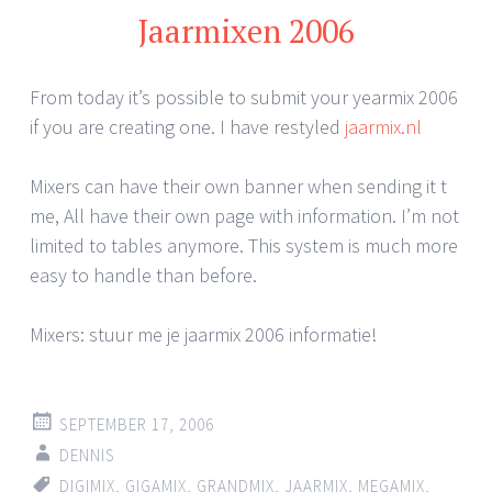
Jaarmixen 2006
From today it’s possible to submit your yearmix 2006
if you are creating one. I have restyled
jaarmix.nl
Mixers can have their own banner when sending it t
me, All have their own page with information. I’m not
limited to tables anymore. This system is much more
easy to handle than before.
Mixers: stuur me je jaarmix 2006 informatie!
SEPTEMBER 17, 2006
DENNIS
DIGIMIX
,
GIGAMIX
,
GRANDMIX
,
JAARMIX
,
MEGAMIX
,