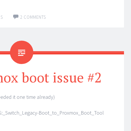
IS
2 COMMENTS
ox boot issue #2
eeded it one time already)
FS:_Switch_Legacy-Boot_to_Proxmox_Boot_Tool