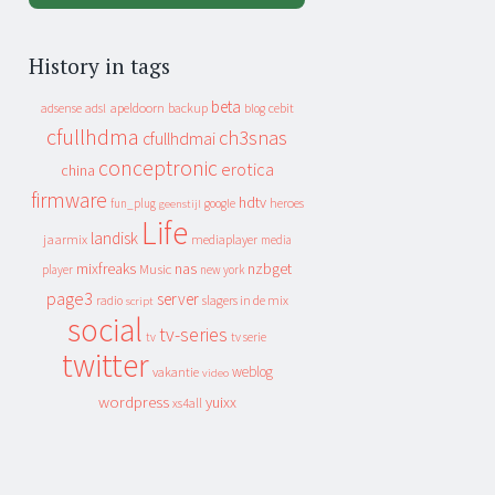
History in tags
beta
apeldoorn
backup
cebit
adsense
adsl
blog
cfullhdma
ch3snas
cfullhdmai
conceptronic
erotica
china
firmware
hdtv
heroes
fun_plug
google
geenstijl
Life
landisk
jaarmix
mediaplayer
media
mixfreaks
nas
nzbget
Music
player
new york
page3
server
slagers in de mix
radio
script
social
tv-series
tv
tv serie
twitter
weblog
vakantie
video
wordpress
yuixx
xs4all