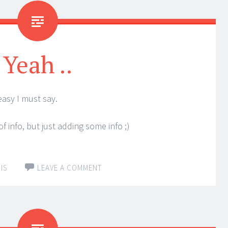
Yeah ..
asy I must say.
f info, but just adding some info ;)
IS
LEAVE A COMMENT