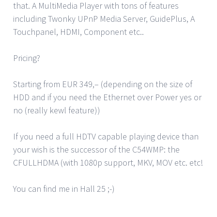
that. A MultiMedia Player with tons of features
including Twonky UPnP Media Server, GuidePlus, A
Touchpanel, HDMI, Component etc..
Pricing?
Starting from EUR 349,– (depending on the size of
HDD and if you need the Ethernet over Power yes or
no (really kewl feature))
If you need a full HDTV capable playing device than
your wish is the successor of the C54WMP: the
CFULLHDMA (with 1080p support, MKV, MOV etc. etc!
You can find me in Hall 25 ;-)