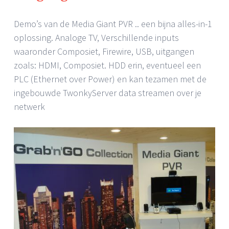
Demo’s van de Media Giant PVR .. een bijna alles-in-1
oplossing. Analoge TV, Verschillende inputs
waaronder Composiet, Firewire, USB, uitgangen
zoals: HDMI, Composiet. HDD erin, eventueel een
PLC (Ethernet over Power) en kan tezamen met de
ingebouwde TwonkyServer data streamen over je
netwerk