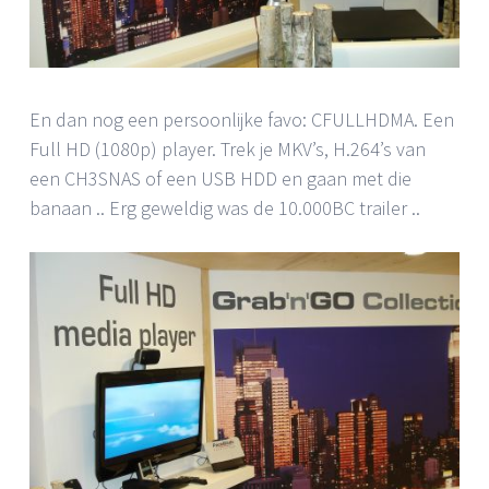
En dan nog een persoonlijke favo: CFULLHDMA. Een
Full HD (1080p) player. Trek je MKV’s, H.264’s van
een CH3SNAS of een USB HDD en gaan met die
banaan .. Erg geweldig was de 10.000BC trailer ..