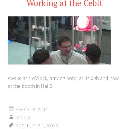
Working at the Cebit
Awake at 4 o’clock, arriving hotel at 07.00h and now
at the booth in Hall2
MARCH 18, 2007
DENNIS
BOOTH
,
CEBIT
,
WORK