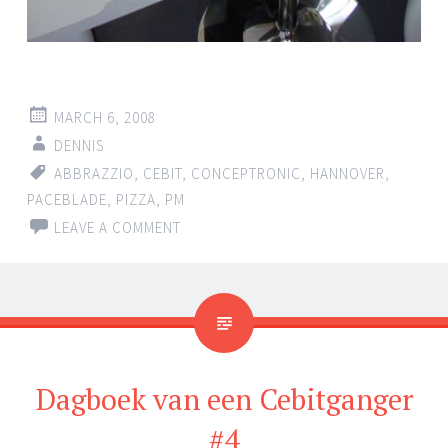
MARCH 6, 2008
DENNIS
ABBRAZZIO
,
CEBIT
,
CONCEPTRONIC
,
HANNOVER
,
PACEBLADE
,
PIZZA
,
PM
LEAVE A COMMENT
Dagboek van een Cebitganger
#4