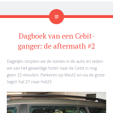
Dagboek van een Cebit-
ganger: de aftermath #2
Dagelijks stopten we de dames in de auto en reden
we van het geweldige hotel naar de Cebit in nog
geen 15 minuten. Parkeren op West2 en via de grote
lege!! hal 27 naar Hal25