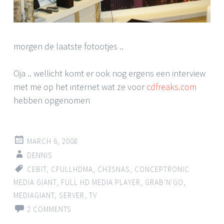
morgen de laatste fotootjes ..
Oja .. wellicht komt er ook nog ergens een interview
met me op het internet wat ze voor
cdfreaks.com
hebben opgenomen
MARCH 6, 2008
DENNIS
CEBIT
,
CFULLHDMA
,
CH3SNAS
,
CONCEPTRONIC
MEDIA GIANT
,
FULL HD MEDIA PLAYER
,
GRAB'N'GO
,
MEDIAGIANT
,
SERVER
,
TV
2 COMMENTS