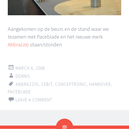
Aangekomen op de beurs en de stand waar we
tezamen met Paceblade en het nieuwe merk
Abbrazzio
staan/stonden
MARCH 6, 2008
DENNIS
ABBRAZZIO
,
CEBIT
,
CONCEPTRONIC
,
HANNOVER
,
PACEBLADE
LEAVE A COMMENT