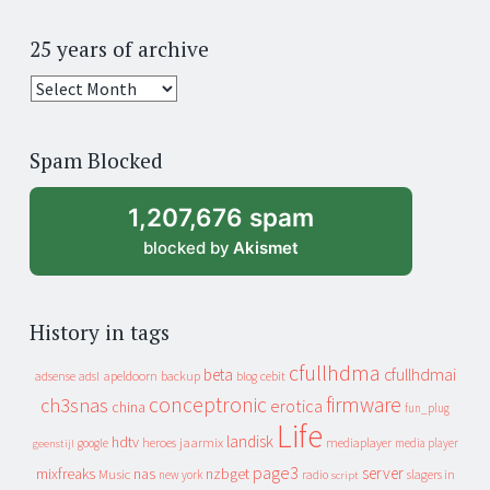
25 years of archive
25
years
of
Spam Blocked
archive
1,207,676 spam
blocked by
Akismet
History in tags
cfullhdma
beta
cfullhdmai
apeldoorn
backup
cebit
adsense
adsl
blog
conceptronic
firmware
ch3snas
erotica
china
fun_plug
Life
landisk
hdtv
heroes
jaarmix
mediaplayer
google
media player
geenstijl
page3
server
mixfreaks
nas
nzbget
Music
slagers in
new york
radio
script