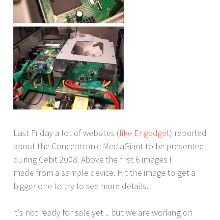
Last Friday a lot of websites (
like Engadget
) reported
about the Conceptronic MediaGiant to be presented
during Cebit 2008. Above the first 6 images I
made from a sample device. Hit the image to get a
bigger one to try to see more details.
it’s not ready for sale yet .. but we are working on