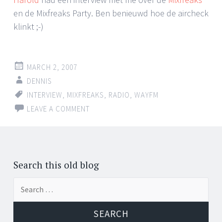
en de Mixfreaks Party. Ben benieuwd hoe de aircheck
klinkt ;-)
MARCH 2, 2007
DENNIS
INTERVIEW
,
MIXFREAKS
,
RADIO
,
WAYFM
LEAVE A COMMENT
Search this old blog
Search
for: