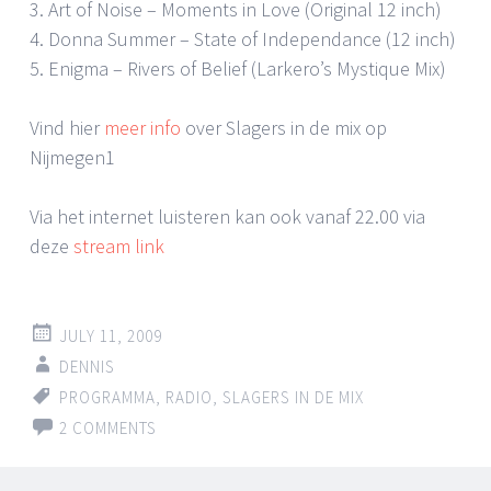
3. Art of Noise – Moments in Love (Original 12 inch)
4. Donna Summer – State of Independance (12 inch)
5. Enigma – Rivers of Belief (Larkero’s Mystique Mix)
Vind hier
meer info
over Slagers in de mix op
Nijmegen1
Via het internet luisteren kan ook vanaf 22.00 via
deze
stream link
JULY 11, 2009
DENNIS
PROGRAMMA
,
RADIO
,
SLAGERS IN DE MIX
2 COMMENTS