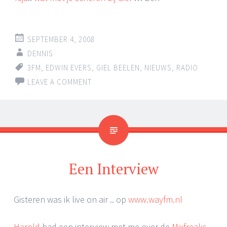
SEPTEMBER 4, 2008
DENNIS
3FM
,
EDWIN EVERS
,
GIEL BEELEN
,
NIEUWS
,
RADIO
LEAVE A COMMENT
Een Interview
Gisteren was ik live on air .. op
www.wayfm.nl
Harold
had een interview met me over de
Mixfreaks