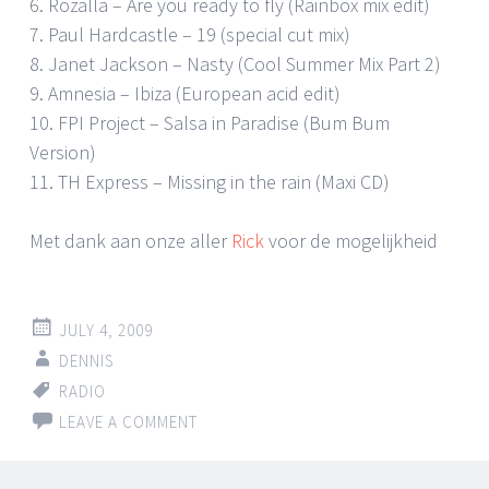
6. Rozalla – Are you ready to fly (Rainbox mix edit)
7. Paul Hardcastle – 19 (special cut mix)
8. Janet Jackson – Nasty (Cool Summer Mix Part 2)
9. Amnesia – Ibiza (European acid edit)
10. FPI Project – Salsa in Paradise (Bum Bum
Version)
11. TH Express – Missing in the rain (Maxi CD)
Met dank aan onze aller
Rick
voor de mogelijkheid
JULY 4, 2009
DENNIS
RADIO
LEAVE A COMMENT