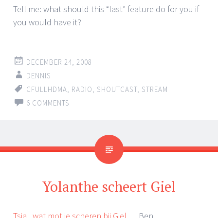
Tell me: what should this “last” feature do for you if
you would have it?
DECEMBER 24, 2008
DENNIS
CFULLHDMA
,
RADIO
,
SHOUTCAST
,
STREAM
6 COMMENTS
Yolanthe scheert Giel
Tsja
..
wat mot je scheren bij Giel
… Ben