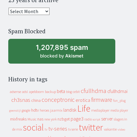
25
years
of
Spam Blocked
archive
1,207,895 spam
blocked by
Akismet
History in tags
cfullhdma
beta
cfullhdmai
apeldoorn
backup
cebit
adsense
adsl
blog
conceptronic
firmware
ch3snas
erotica
china
fun_plug
Life
landisk
hdtv
heroes
jaarmix
mediaplayer
google
media player
geenstijl
page3
server
mixfreaks
nas
nzbget
Music
slagers in
new york
radio
script
social
twitter
tv-series
de mix
vakantie
tv
tv serie
video