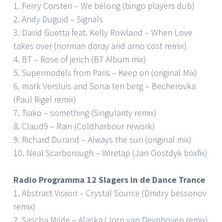
1. Ferry Corsten – We belong (bingo players dub)
2. Andy Duguid – Signals
3. David Guetta feat. Kelly Rowland – When Love
takes over (norman doray and arno cost remix)
4. BT – Rose of jerich (BT Album mix)
5. Supermodels from Paris – Keep on (original Mix)
6. mark Versluis and Sonai ten berg – Becherovka
(Paul Rigel remix)
7. Tiako – something (Singularity remix)
8. Claud9 – Rain (Coldharbour rework)
9. Richard Durand – Always the sun (original mix)
10. Neal Scarborough – Wiretap (Jan Oostdyk boxfix)
Radio Programma 12 Slagers in de Dance Trance
1. Abstract Visiion – Crystal Source (Dmitry bessonov
remix)
2. Sascha Milde – Alaska (Jorn van Deynhoven remix)