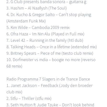
2. G Club presents banda sonora – guitarra g
3. Hashim – Al Naafiysh (The Soul)
4. Dr. Kucho & Gregor Salto – Can’t stop playing
(Amsterdam Funk Mix)
5. Kim Wilde – Cambodia 2009 remix
6. Ofra Haza – Im Nin Alu (Played in Full mix)
7. Level 42 – Running in the family (htl dub)
8. Talking Heads – Once in a lifetime (extended mix)
9. Britney Spears – Piece of me (tiesto club remix)
10. Dorfmeister vs mdia – boogie no more (reverso
68 remix)
Radio Programma 7 Slagers in de Trance Dance
1. Janet Jackson – Feedback (Jody den broeder
club mix)
2. Stfu – Thriller (stfu mix)
3. Seth Hutton ft Judie Tzuke – Don’t look behind