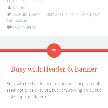
DECEMBER 20, 2006
DENNIS
JAARMIX
,
MARCELL
,
MIJWAART
,
SLAM
,
SLAM!FM
,
TMF
,
TMF JAARMIX
35 COMMENTS
Busy with Header & Banner
Busy with the header and banner, yes things do not
seem not to be okay yet, but I am working on it .. but
first shopping .. laterrrr