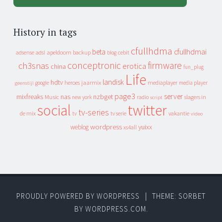
History in tags
cfullhdma
beta
cfullhdmai
apeldoorn
backup
cebit
adsense
adsl
blog
conceptronic
firmware
ch3snas
erotica
china
fun_plug
Life
landisk
hdtv
heroes
jaarmix
mediaplayer
google
media player
geenstijl
page3
server
mixfreaks
nas
nzbget
Music
slagers in
new york
radio
script
social
twitter
tv-series
de mix
vakantie
tv
tv serie
video
wordpress
yuixx
weblog
xs4all
PROUDLY POWERED BY WORDPRESS
|
THEME: SORBET
BY
WORDPRESS.COM
.