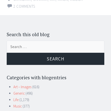
2 COMMENTS
Posts
←
navigation
Search this old blog
Search
for:
Categories with blogentries
Art – Images
(616)
Generic
(496)
Life
(1,179)
Music
(377)