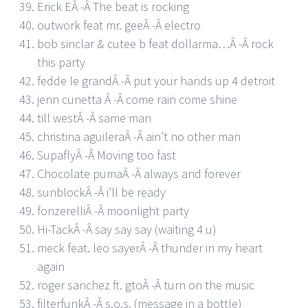
Erick EÂ -Â The beat is rocking
outwork feat mr. geeÂ -Â electro
bob sinclar & cutee b feat dollarma…Â -Â rock
this party
fedde le grandÂ -Â put your hands up 4 detroit
jenn cunetta Â -Â come rain come shine
till westÂ -Â same man
christina aguileraÂ -Â ain’t no other man
SupaflyÂ -Â Moving too fast
Chocolate pumaÂ -Â always and forever
sunblockÂ -Â i’ll be ready
fonzerelliÂ -Â moonlight party
Hi-TackÂ -Â say say say (waiting 4 u)
meck feat. leo sayerÂ -Â thunder in my heart
again
roger sanchez ft. gtoÂ -Â turn on the music
filterfunkÂ -Â s.o.s. (message in a bottle)