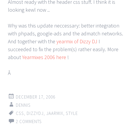
Almost ready with the header css stuff. I think it is
looking kewl now ..
Why was this update neccessary: better integration
with phpads, google-ads and the admatch networks.
And together with the
yearmix of Dizzy DJ
I
succeeded to fix the problem(s) rather easily. More
about
Yearmixes 2006 here
!
Â
DECEMBER 17, 2006
DENNIS
CSS
,
DIZZYDJ
,
JAARMIX
,
STYLE
2 COMMENTS