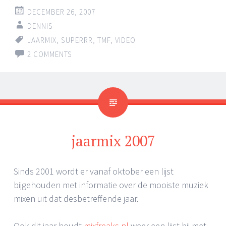
DECEMBER 26, 2007
DENNIS
JAARMIX
,
SUPERRR
,
TMF
,
VIDEO
2 COMMENTS
jaarmix 2007
Sinds 2001 wordt er vanaf oktober een lijst
bijgehouden met informatie over de mooiste muziek
mixen uit dat desbetreffende jaar.
Ook dit jaar houdt
mixfreaks.nl
weer een lijst bij met