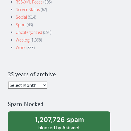
RSS/XML Feeds
(306)
Server-Status
(62)
Social
(914)
Sport
(43)
Uncategorized
(590)
Weblog
(1,398)
Work
(383)
25 years of archive
25
years
of
Spam Blocked
archive
1,207,726 spam
blocked by
Akismet