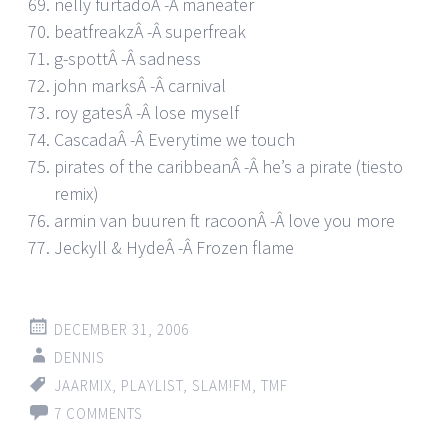
nelly furtadoÂ -Â maneater
beatfreakzÂ -Â superfreak
g-spottÂ -Â sadness
john marksÂ -Â carnival
roy gatesÂ -Â lose myself
CascadaÂ -Â Everytime we touch
pirates of the caribbeanÂ -Â he’s a pirate (tiesto
remix)
armin van buuren ft racoonÂ -Â love you more
Jeckyll & HydeÂ -Â Frozen flame
DECEMBER 31, 2006
DENNIS
JAARMIX
,
PLAYLIST
,
SLAM!FM
,
TMF
7 COMMENTS