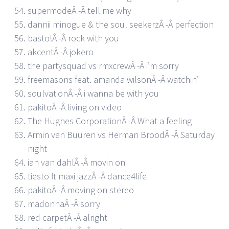
supermodeÂ -Â tell me why
dannii minogue & the soul seekerzÂ -Â perfection
basto!Â -Â rock with you
akcentÂ -Â jokero
the partysquad vs rmxcrewÂ -Â i’m sorry
freemasons feat. amanda wilsonÂ -Â watchin’
soulvationÂ -Â i wanna be with you
pakitoÂ -Â living on video
The Hughes CorporationÂ -Â What a feeling
Armin van Buuren vs Herman BroodÂ -Â Saturday
night
ian van dahlÂ -Â movin on
tiesto ft maxi jazzÂ -Â dance4life
pakitoÂ -Â moving on stereo
madonnaÂ -Â sorry
red carpetÂ -Â alright