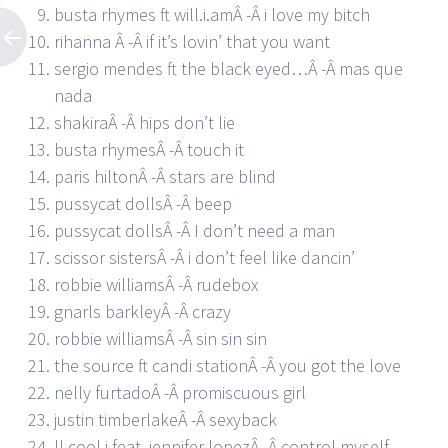
busta rhymes ft will.i.amÂ -Â i love my bitch
rihanna Â -Â if it’s lovin’ that you want
sergio mendes ft the black eyed…Â -Â mas que
nada
shakiraÂ -Â hips don’t lie
busta rhymesÂ -Â touch it
paris hiltonÂ -Â stars are blind
pussycat dollsÂ -Â beep
pussycat dollsÂ -Â I don’t need a man
scissor sistersÂ -Â i don’t feel like dancin’
robbie williamsÂ -Â rudebox
gnarls barkleyÂ -Â crazy
robbie williamsÂ -Â sin sin sin
the source ft candi stationÂ -Â you got the love
nelly furtadoÂ -Â promiscuous girl
justin timberlakeÂ -Â sexyback
ll cool j feat. jennifer lopezÂ -Â control myself