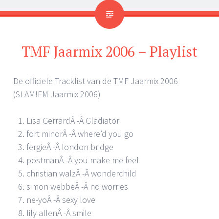
TMF Jaarmix 2006 – Playlist
De officiele Tracklist van de TMF Jaarmix 2006
(SLAM!FM Jaarmix 2006)
Lisa GerrardÂ -Â Gladiator
fort minorÂ -Â where’d you go
fergieÂ -Â london bridge
postmanÂ -Â you make me feel
christian walzÂ -Â wonderchild
simon webbeÂ -Â no worries
ne-yoÂ -Â sexy love
lily allenÂ -Â smile