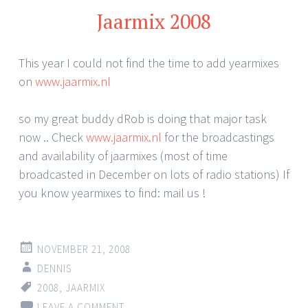
Jaarmix 2008
This year I could not find the time to add yearmixes
on
www.jaarmix.nl
so my great buddy dRob is doing that major task
now .. Check
www.jaarmix.nl
for the broadcastings
and availability of jaarmixes (most of time
broadcasted in December on lots of radio stations) If
you know yearmixes to find: mail us !
NOVEMBER 21, 2008
DENNIS
2008
,
JAARMIX
LEAVE A COMMENT