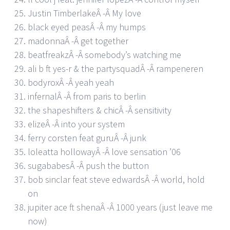
Justin TimberlakeÂ -Â My love
black eyed peasÂ -Â my humps
madonnaÂ -Â get together
beatfreakzÂ -Â somebody’s watching me
ali b ft yes-r & the partysquadÂ -Â rampeneren
bodyroxÂ -Â yeah yeah
infernalÂ -Â from paris to berlin
the shapeshifters & chicÂ -Â sensitivity
elizeÂ -Â into your system
ferry corsten feat guruÂ -Â junk
loleatta hollowayÂ -Â love sensation ’06
sugababesÂ -Â push the button
bob sinclar feat steve edwardsÂ -Â world, hold
on
jupiter ace ft shenaÂ -Â 1000 years (just leave me
now)