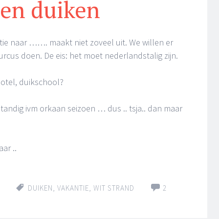
ren duiken
ntie naar ……. maakt niet zoveel uit. We willen er
rcus doen. De eis: het moet nederlandstalig zijn.
otel, duikschool?
erstandig ivm orkaan seizoen … dus .. tsja.. dan maar
ar ..
DUIKEN
,
VAKANTIE
,
WIT STRAND
2