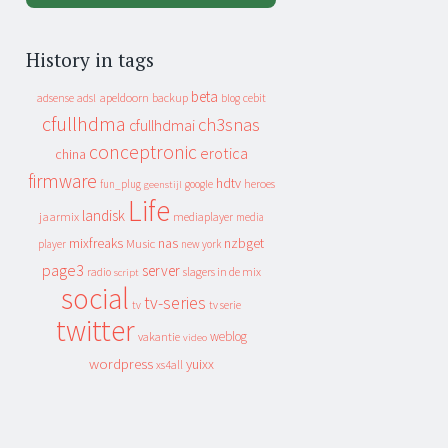
History in tags
beta
apeldoorn
backup
cebit
adsense
adsl
blog
cfullhdma
ch3snas
cfullhdmai
conceptronic
erotica
china
firmware
hdtv
heroes
fun_plug
google
geenstijl
Life
landisk
jaarmix
mediaplayer
media
mixfreaks
nas
nzbget
Music
player
new york
page3
server
slagers in de mix
radio
script
social
tv-series
tv
tv serie
twitter
weblog
vakantie
video
wordpress
yuixx
xs4all