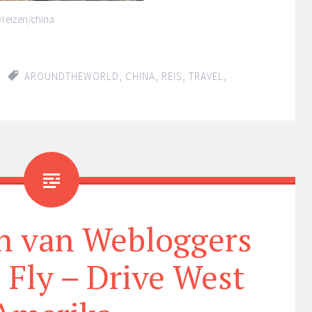
/reizen/china
AROUNDTHEWORLD
,
CHINA
,
REIS
,
TRAVEL
,
T
n van Webloggers
 Fly – Drive West