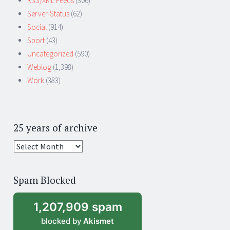
RSS/XML Feeds
(306)
Server-Status
(62)
Social
(914)
Sport
(43)
Uncategorized
(590)
Weblog
(1,398)
Work
(383)
25 years of archive
25
years
of
Spam Blocked
archive
1,207,909 spam
blocked by
Akismet