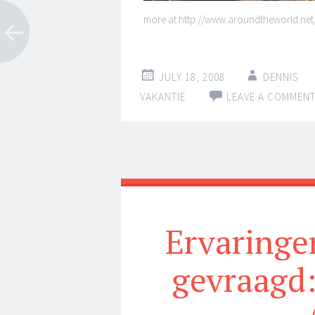
more at http://www.aroundtheworld.net
JULY 18, 2008
DENNIS
VAKANTIE
LEAVE A COMMEN
Ervaringe
gevraagd: