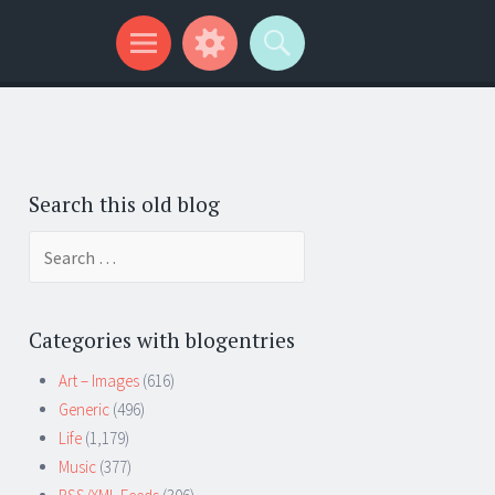
Search this old blog
Search
for:
Categories with blogentries
Art – Images
(616)
Generic
(496)
Life
(1,179)
Music
(377)