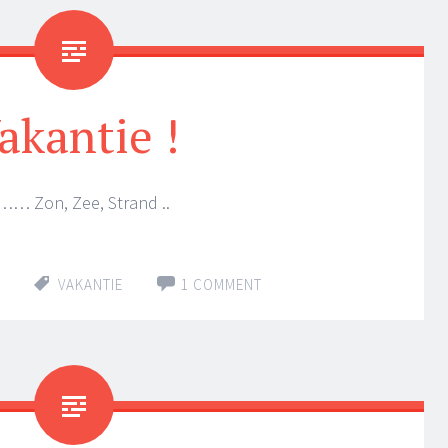
akantie !
 …… Zon, Zee, Strand ..
VAKANTIE
1 COMMENT