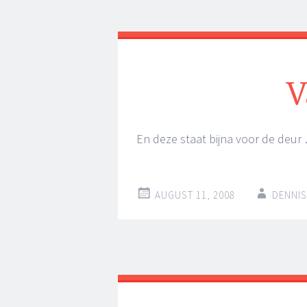
V
En deze staat bijna voor de deur
AUGUST 11, 2008
DENNIS