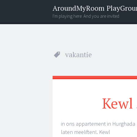
AroundMyRoom PlayGrou
I'm playing here. And you are invited
Menu
Widgets
Search
vakantie
Kewl .
in ons appartement in Hurghada ! 
laten meeliften!. Kewl