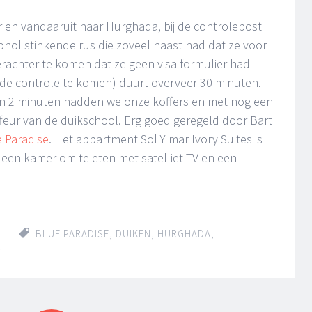
 en vandaaruit naar Hurghada, bij de controlepost
hol stinkende rus die zoveel haast had dat ze voor
erachter te komen dat ze geen visa formulier had
 de controle te komen) duurt overveer 30 minuten.
en 2 minuten hadden we onze koffers en met nog een
feur van de duikschool. Erg goed geregeld door Bart
 Paradise
. Het appartment Sol Y mar Ivory Suites is
een kamer om te eten met satelliet TV en een
BLUE PARADISE
,
DUIKEN
,
HURGHADA
,
T