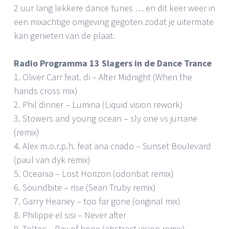
2 uur lang lekkere dance tunes … en dit keer weer in
een mixachtige omgeving gegoten zodat je uitermate
kan genieten van de plaat.
Radio Programma 13 Slagers in de Dance Trance
1. Oliver Carr feat. di – After Midnight (When the
hands cross mix)
2. Phil dinner – Lumina (Liquid vision rework)
3. Stowers and young ocean – sly one vs jurrane
(remix)
4. Alex m.o.r.p.h. feat ana criado – Sunset Boulevard
(paul van dyk remix)
5. Oceania – Lost Horizon (odonbat remix)
6. Soundbite – rise (Sean Truby remix)
7. Garry Heaney – too far gone (original mix)
8. Philippe el sisi – Never after
9. Toltec – Ray of hope (abstract vision remix)