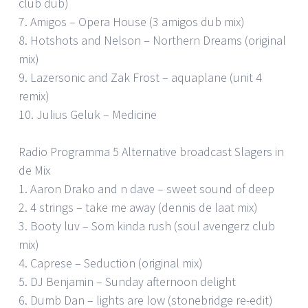
club dub)
7. Amigos – Opera House (3 amigos dub mix)
8. Hotshots and Nelson – Northern Dreams (original
mix)
9. Lazersonic and Zak Frost – aquaplane (unit 4
remix)
10. Julius Geluk – Medicine
Radio Programma 5 Alternative broadcast Slagers in
de Mix
1. Aaron Drako and n dave – sweet sound of deep
2. 4 strings – take me away (dennis de laat mix)
3. Booty luv – Som kinda rush (soul avengerz club
mix)
4. Caprese – Seduction (original mix)
5. DJ Benjamin – Sunday afternoon delight
6. Dumb Dan – lights are low (stonebridge re-edit)