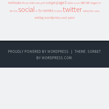
page3
server
mixfreaks
nas
nzbget
Music
slagers in
new york
radio
script
social
twitter
tv-series
de mix
vakantie
tv
tv serie
video
wordpress
yuixx
weblog
xs4all
PROUDLY POWERED BY WORDPRESS
|
THEME: SORBET
BY
WORDPRESS.COM
.