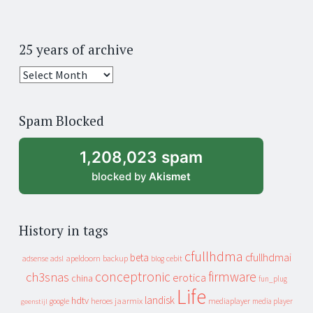
25 years of archive
25
years
of
Spam Blocked
archive
1,208,023 spam
blocked by
Akismet
History in tags
cfullhdma
beta
cfullhdmai
apeldoorn
backup
cebit
adsense
adsl
blog
conceptronic
firmware
ch3snas
erotica
china
fun_plug
Life
landisk
hdtv
heroes
jaarmix
mediaplayer
google
media player
geenstijl