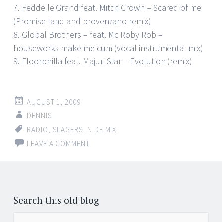
7. Fedde le Grand feat. Mitch Crown – Scared of me
(Promise land and provenzano remix)
8. Global Brothers – feat. Mc Roby Rob –
houseworks make me cum (vocal instrumental mix)
9. Floorphilla feat. Majuri Star – Evolution (remix)
AUGUST 1, 2009
DENNIS
RADIO
,
SLAGERS IN DE MIX
LEAVE A COMMENT
Posts
←
navigation
Search this old blog
Search