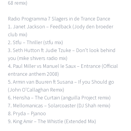
68 remix)
Radio Programma 7 Slagers in de Trance Dance
1. Janet Jackson – Feedback (Jody den broeder
club mix)
2. Stfu – Thriller (stfu mix)
3. Seth Hutton ft Judie Tzuke – Don’t look behind
you (mike shivers radio mix)
4. Paul Miller vs Manuel le Saux – Entrance (Official
entrance anthem 2008)
5. Armin van Buuren ft Susana – If you Should go
(John O’Callaghan Remix)
6. Hensha – The Curtain (anguilla Project remix)
7. Mellomanicas – Solarcoaster (DJ Shah remix)
8. Pryda – Pjanoo
9. King Amir – The Whistle (Extended Mix)