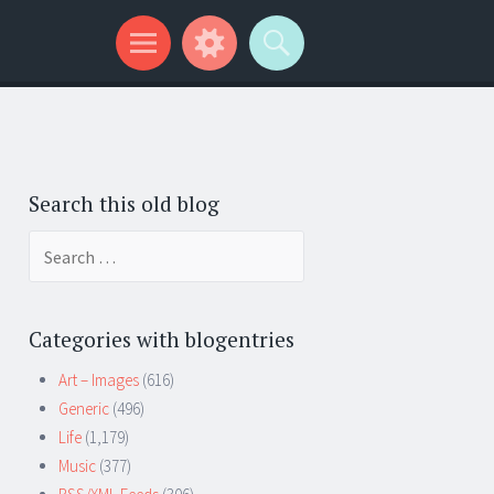
Search this old blog
Search
for:
Categories with blogentries
Art – Images
(616)
Generic
(496)
Life
(1,179)
Music
(377)