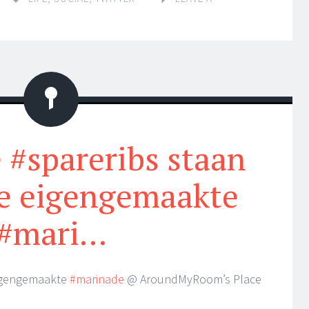
Status
 #spareribs staan
de eigengemaakte
#mari…
eigengemaakte
#marinade
@ AroundMyRoom’s Place