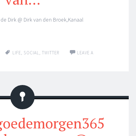
 de Dirk @ Dirk van den Broek,Kanaal
LIFE
,
SOCIAL
,
TWITTER
LEAVE A
Status
#goedemorgen365