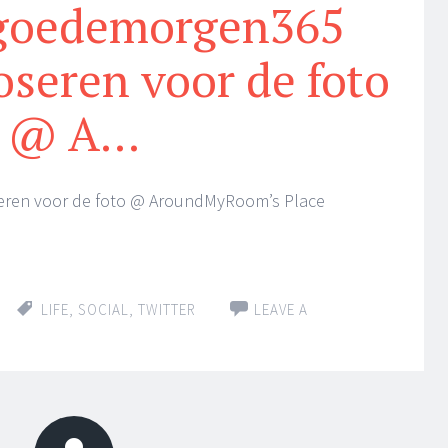
#goedemorgen365
oseren voor de foto
@ A…
eren voor de foto @ AroundMyRoom’s Place
LIFE
,
SOCIAL
,
TWITTER
LEAVE A