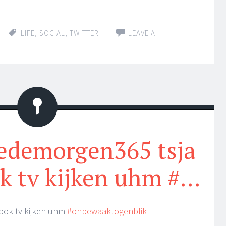
LIFE
,
SOCIAL
,
TWITTER
LEAVE A
Status
edemorgen365 tsja
ok tv kijken uhm #…
 ook tv kijken uhm
#onbewaaktogenblik