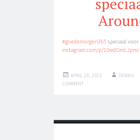
specia
Arou
#goedemorgen365
speciaal voo
instagram.com/p/10wdOmLJpm/
APRIL 23, 2015
DENNIS
COMMENT