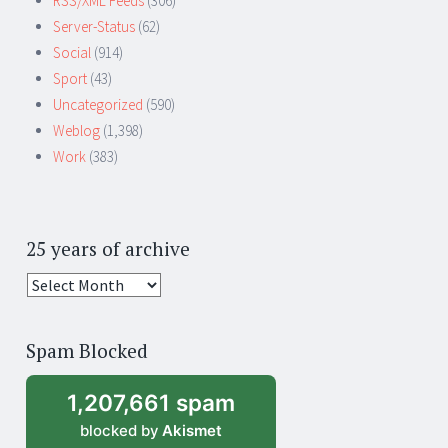
RSS/XML Feeds
(306)
Server-Status
(62)
Social
(914)
Sport
(43)
Uncategorized
(590)
Weblog
(1,398)
Work
(383)
25 years of archive
25
years
of
Spam Blocked
archive
1,207,661 spam
blocked by
Akismet