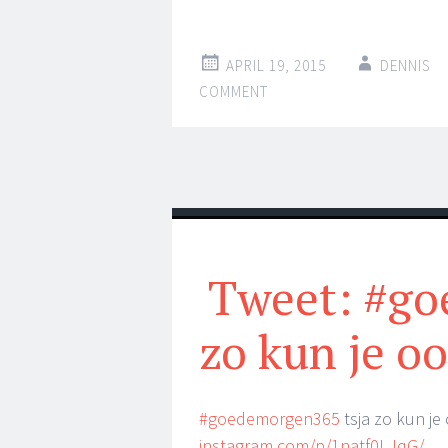
APRIL 19, 2015
DENNIS
COMMENT
Tweet: #go
zo kun je o
#goedemorgen365
tsja zo kun je
instagram.com/p/1natf0LJqG/