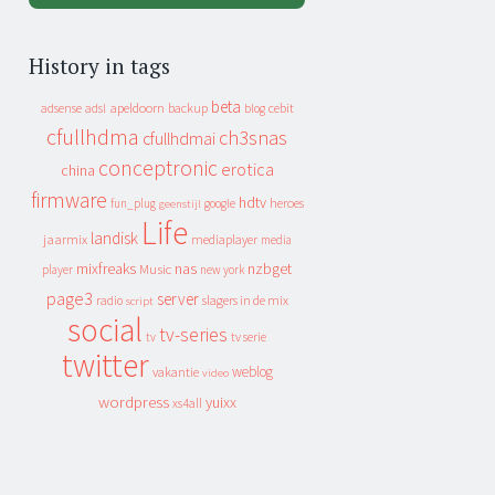
History in tags
beta
apeldoorn
backup
cebit
adsense
adsl
blog
cfullhdma
ch3snas
cfullhdmai
conceptronic
erotica
china
firmware
hdtv
heroes
fun_plug
google
geenstijl
Life
landisk
jaarmix
mediaplayer
media
mixfreaks
nas
nzbget
Music
player
new york
page3
server
slagers in de mix
radio
script
social
tv-series
tv
tv serie
twitter
weblog
vakantie
video
wordpress
yuixx
xs4all