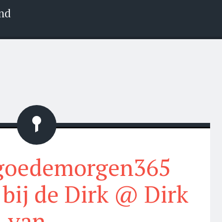
nd
Status
#goedemorgen365
 bij de Dirk @ Dirk
van…