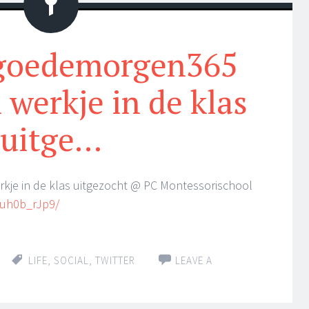
Status
#goedemorgen365
 werkje in de klas
uitge…
rkje in de klas uitgezocht @ PC Montessorischool
1uh0b_rJp9/
LIFE
,
SOCIAL
,
TWITTER
LEAVE A