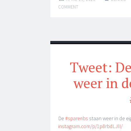
COMMENT
Tweet: De
weer in 
De
#spareribs
staan weer in de 
instagram.com/p/1p8rbdLJlI/