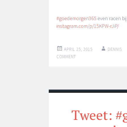
#goedemorgen365
even racen bij
instagram.com/p/15KPW-rJiP/
APRIL 25, 2015
DENNIS
COMMENT
Tweet: 