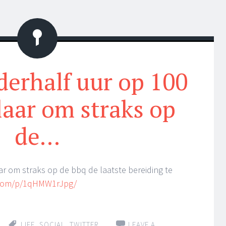
Status
erhalf uur op 100
laar om straks op
de…
ar om straks op de bbq de laatste bereiding te
.com/p/1qHMW1rJpg/
LIFE
,
SOCIAL
,
TWITTER
LEAVE A