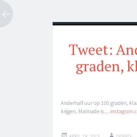
Tweet: And
graden, k
Anderhalf uur op 100 graden, kla
krijgen. Marinade is…
instagram
APRIL 19, 2015
DENNIS