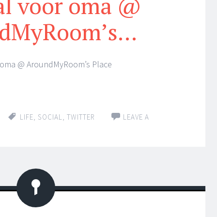
al voor oma @
ndMyRoom’s…
r oma @ AroundMyRoom’s Place
LIFE
,
SOCIAL
,
TWITTER
LEAVE A
Status