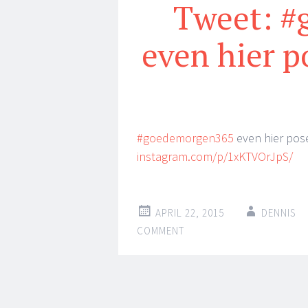
Tweet: 
even hier p
#goedemorgen365
even hier pos
instagram.com/p/1xKTVOrJpS/
APRIL 22, 2015
DENNIS
COMMENT