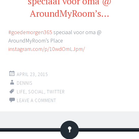
speciaal voor oma @
AroundMyRoom’s…
#goedemorgen365
speciaal voor oma @
AroundMyRoom’s Place
instagram.com/p/10wdOmLJpm/
APRIL 23, 2015
DENNIS
LIFE
,
SOCIAL
,
TWITTER
LEAVE A COMMENT
Status