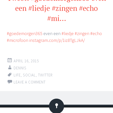
een #liedje #zingen #echo
#mi…
#goedemorgen365
even een
#liedje
#zingen
#echo
#microfoon
instagram.com/p/1iz8TgLJkA/
APRIL 16, 2015
DENNIS
LIFE
,
SOCIAL
,
TWITTER
LEAVE A COMMENT
Status