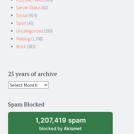
Server-Status
(62)
Social
(914)
Sport
(43)
Uncategorized
(590)
Weblog
(1,398)
Work
(383)
25 years of archive
25
years
of
Spam Blocked
archive
1,207,419 spam
blocked by
Akismet