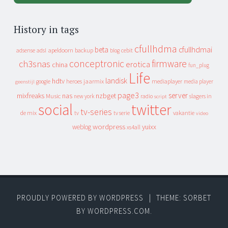
History in tags
cfullhdma
beta
cfullhdmai
apeldoorn
backup
cebit
adsense
adsl
blog
conceptronic
firmware
ch3snas
erotica
china
fun_plug
Life
landisk
hdtv
heroes
jaarmix
mediaplayer
google
media player
geenstijl
page3
server
mixfreaks
nas
nzbget
Music
slagers in
new york
radio
script
social
twitter
tv-series
de mix
vakantie
tv
tv serie
video
wordpress
yuixx
weblog
xs4all
PROUDLY POWERED BY WORDPRESS
|
THEME: SORBET
BY
WORDPRESS.COM
.