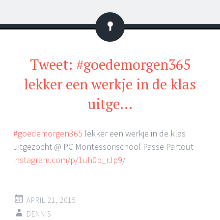
Status
Tweet: #goedemorgen365
lekker een werkje in de klas
uitge…
#goedemorgen365
lekker een werkje in de klas
uitgezocht @ PC Montessorischool Passe Partout
instagram.com/p/1uh0b_rJp9/
APRIL 21, 2015
DENNIS