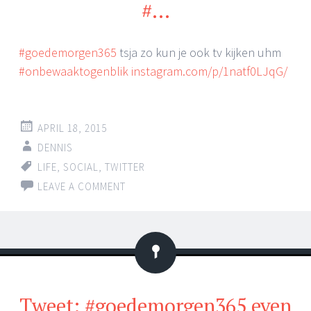
#…
#goedemorgen365
tsja zo kun je ook tv kijken uhm
#onbewaaktogenblik
instagram.com/p/1natf0LJqG/
APRIL 18, 2015
DENNIS
LIFE
,
SOCIAL
,
TWITTER
LEAVE A COMMENT
Status
Tweet: #goedemorgen365 even