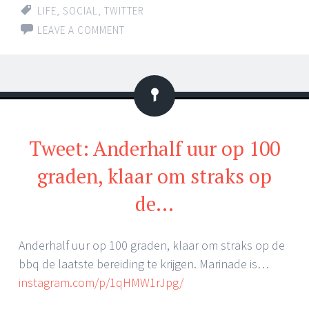
LIFE
,
SOCIAL
,
TWITTER
LEAVE A COMMENT
Status
Tweet: Anderhalf uur op 100
graden, klaar om straks op
de…
Anderhalf uur op 100 graden, klaar om straks op de
bbq de laatste bereiding te krijgen. Marinade is…
instagram.com/p/1qHMW1rJpg/