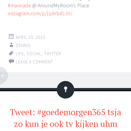
#marinade
@ AroundMyRoom’s Place
instagram.com/p/1p8rbdLJlI/
APRIL 19, 2015
DENNIS
LIFE
,
SOCIAL
,
TWITTER
LEAVE A COMMENT
Status
Tweet: #goedemorgen365 tsja
zo kun je ook tv kijken uhm