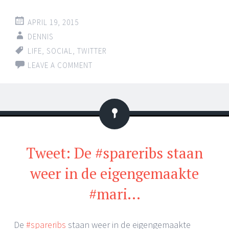
APRIL 19, 2015
DENNIS
LIFE
,
SOCIAL
,
TWITTER
LEAVE A COMMENT
Status
Tweet: De #spareribs staan
weer in de eigengemaakte
#mari…
De
#spareribs
staan weer in de eigengemaakte