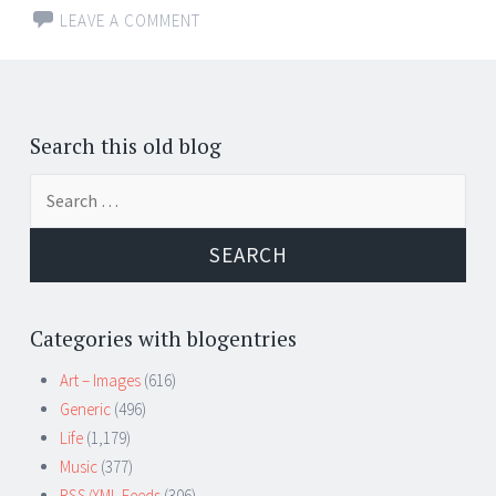
LEAVE A COMMENT
Posts
←
navigation
Search this old blog
Search
for:
Categories with blogentries
Art – Images
(616)
Generic
(496)
Life
(1,179)
Music
(377)
RSS/XML Feeds
(306)