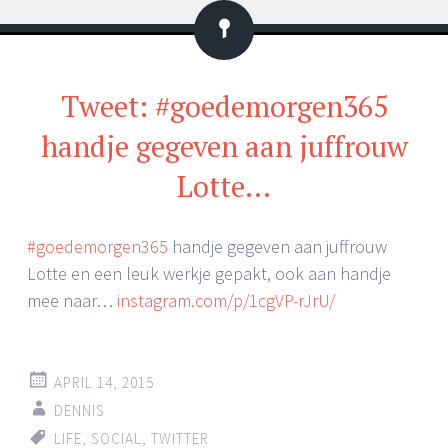
Status
Tweet: #goedemorgen365
handje gegeven aan juffrouw
Lotte…
#goedemorgen365
handje gegeven aan juffrouw
Lotte en een leuk werkje gepakt, ook aan handje
mee naar…
instagram.com/p/1cgVP-rJrU/
APRIL 14, 2015
DENNIS
LIFE
,
SOCIAL
,
TWITTER