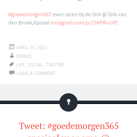
#goedemorgen365
even racen bij de Dirk @ Dirk van
den Broek,Kanaal
instagram.com/p/15KPW-rJiP/
APRIL 25, 2015
DENNIS
LIFE
,
SOCIAL
,
TWITTER
LEAVE A COMMENT
Status
Tweet: #goedemorgen365