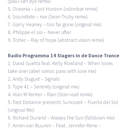
(paul van dyk remix)
5. Oceania – Lost Horizon (odonbat remix)
6. Soundbite – rise (Sean Truby remix)
7. Garry Heaney – too far gone (original mix)
8. Philippe el sisi – Never after
9. Toltec – Ray of hope (abstract vision remix)
Radio Programma 14 Slagers in de Dance Trance
1. David Guetta feat. Kelly Rowland – When loves
take over (abel ramos paris with love mix)
2. Andy Duguid – Signals
3. Type 41 – Serenity (original mix)
4. Alan M Winter – Rain (Stan void remix)
5. Fast Distance presents Suncoast – Puerta del Sol
(original Mix)
6. Richard Durand – Always the Sun (falldown mix)
7. Armin van Buuren – Feat. Jennifer Rene –