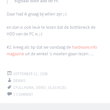
signaal door aan de tv.
Daar had ik graag bij willen zijn ;-)
en dan is ook leuk te lezen dat de bottleneck de
HDD van de PC is ;-)
#2: kreeg als tip dat we vandaag de
hardware.info
magazine
uit de winkel ‘s moeten gaan lezen …
SEPTEMBER 11, 2008
DENNIS
CFULLHDMA
,
DEMO
,
GLASVEZEL
1 COMMENT