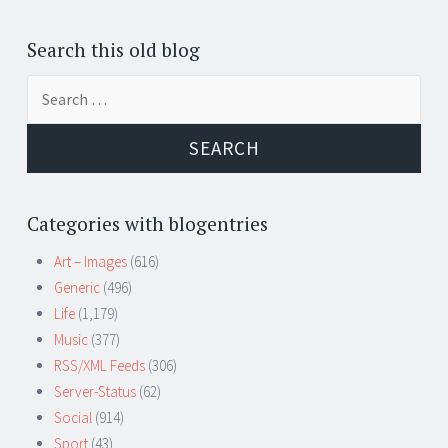
Search this old blog
Search
for:
Categories with blogentries
Art – Images
(616)
Generic
(496)
Life
(1,179)
Music
(377)
RSS/XML Feeds
(306)
Server-Status
(62)
Social
(914)
Sport
(43)