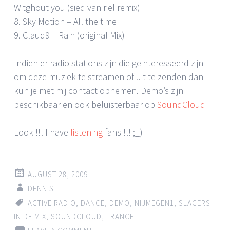
Witghout you (sied van riel remix)
8. Sky Motion – All the time
9. Claud9 – Rain (original Mix)
Indien er radio stations zijn die geinteresseerd zijn
om deze muziek te streamen of uit te zenden dan
kun je met mij contact opnemen. Demo’s zijn
beschikbaar en ook beluisterbaar op
SoundCloud
Look !!! I have
listening
fans !!! ;_)
AUGUST 28, 2009
DENNIS
ACTIVE RADIO
,
DANCE
,
DEMO
,
NIJMEGEN1
,
SLAGERS
IN DE MIX
,
SOUNDCLOUD
,
TRANCE