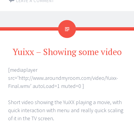
LEAVE A COMMENT
Yuixx – Showing some video
[mediaplayer
src=’http://www.aroundmyroom.com/video/Yuixx-
Final.wmv’ autoLoad=1 muted=0 ]
Short video showing the YuiXX playing a movie, with
quick interaction with menu and really quick scaling
of it in the TV screen.