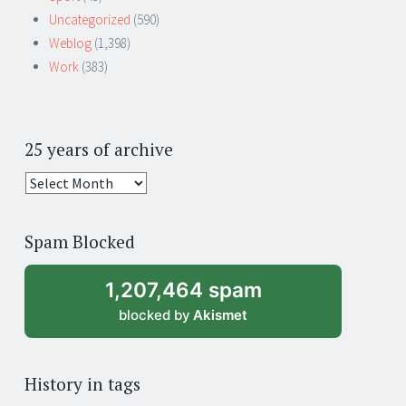
Uncategorized
(590)
Weblog
(1,398)
Work
(383)
25 years of archive
25
years
of
Spam Blocked
archive
1,207,464 spam
blocked by
Akismet
History in tags