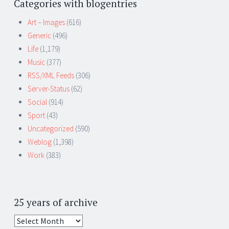
Categories with blogentries
Art – Images
(616)
Generic
(496)
Life
(1,179)
Music
(377)
RSS/XML Feeds
(306)
Server-Status
(62)
Social
(914)
Sport
(43)
Uncategorized
(590)
Weblog
(1,398)
Work
(383)
25 years of archive
25