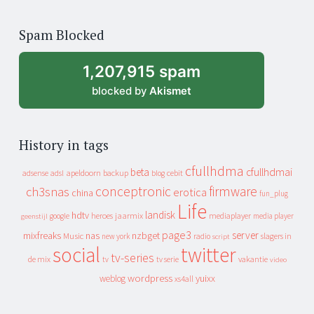
years
of
Spam Blocked
archive
1,207,915 spam
blocked by
Akismet
History in tags
cfullhdma
beta
cfullhdmai
apeldoorn
backup
cebit
adsense
adsl
blog
conceptronic
firmware
ch3snas
erotica
china
fun_plug
Life
landisk
hdtv
heroes
jaarmix
mediaplayer
google
media player
geenstijl
page3
server
mixfreaks
nas
nzbget
Music
slagers in
new york
radio
script
social
twitter
tv-series
de mix
vakantie
tv
tv serie
video
wordpress
yuixx
weblog
xs4all