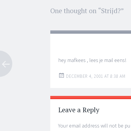
Post
One thought on “
Strijd?
”
←
→
navigation
hey mafkees , lees je mail eens!
DECEMBER 4, 2001 AT 8:38 AM
Leave a Reply
Your email address will not be pu