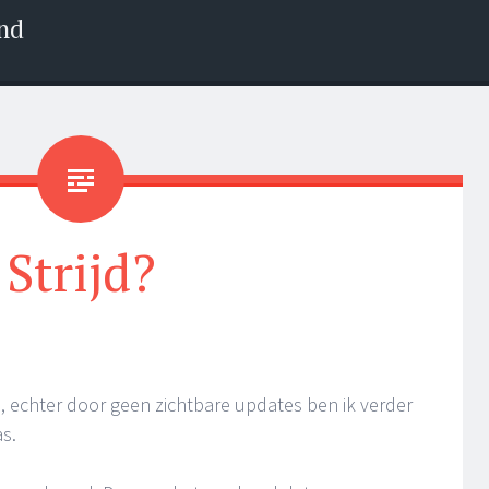
nd
Strijd?
n, echter door geen zichtbare updates ben ik verder
s.