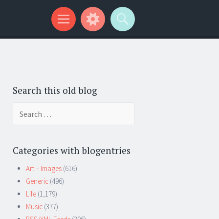
Search this old blog
Search
for:
Categories with blogentries
Art – Images
(616)
Generic
(496)
Life
(1,179)
Music
(377)