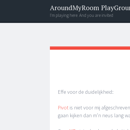
AroundMyRoom PlayGrou
I'm playing here. And you are invited
Menu
Widgets
Search
Effe voor de duidelijkheid:
Pivot
is niet voor mij afgeschreve
gaan kijken dan m’n neus lang wa