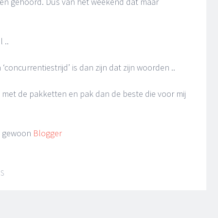
eken gehoord. Dus van het weekend dat maar
 ..
 ‘concurrentiestrijd’ is dan zijn dat zijn woorden ..
sten met de pakketten en pak dan de beste die voor mij
og gewoon
Blogger
IS