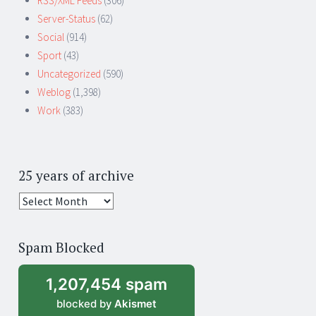
RSS/XML Feeds
(306)
Server-Status
(62)
Social
(914)
Sport
(43)
Uncategorized
(590)
Weblog
(1,398)
Work
(383)
25 years of archive
25
years
of
Spam Blocked
archive
1,207,454 spam
blocked by
Akismet