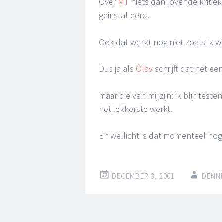
Over
MT
niets dan lovende kriti
geinstalleerd.
Ook dat werkt nog niet zoals ik wil
Dus ja als
Olav
schrijft dat het een
maar die van mij zijn: ik blijf te
het lekkerste werkt.
En wellicht is dat momenteel n
DECEMBER 3, 2001
DENN