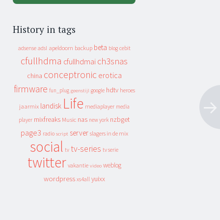
History in tags
beta
apeldoorn
backup
cebit
adsense
adsl
blog
cfullhdma
ch3snas
cfullhdmai
conceptronic
erotica
china
firmware
hdtv
heroes
fun_plug
google
geenstijl
Life
landisk
jaarmix
mediaplayer
media
mixfreaks
nas
nzbget
Music
player
new york
page3
server
slagers in de mix
radio
script
social
tv-series
tv
tv serie
twitter
weblog
vakantie
video
wordpress
yuixx
xs4all