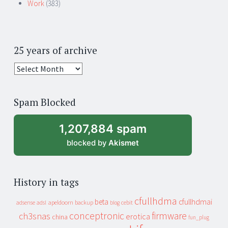
Work
(383)
25 years of archive
25
years
of
Spam Blocked
archive
1,207,884 spam
blocked by
Akismet
History in tags
cfullhdma
beta
cfullhdmai
apeldoorn
backup
cebit
adsense
adsl
blog
conceptronic
firmware
ch3snas
erotica
china
fun_plug