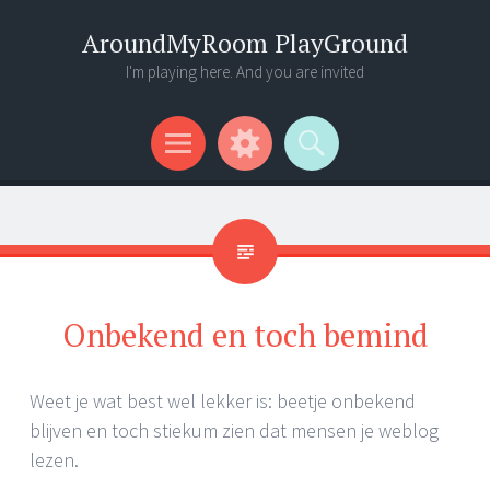
AroundMyRoom PlayGround
I'm playing here. And you are invited
Menu
Widgets
Search
Onbekend en toch bemind
Weet je wat best wel lekker is: beetje onbekend
blijven en toch stiekum zien dat mensen je weblog
lezen.