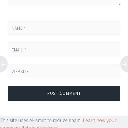
NAME
*
EMAIL
*
WEBSITE
This site uses Akismet to reduce spam.
Learn how your
comment data is processed.