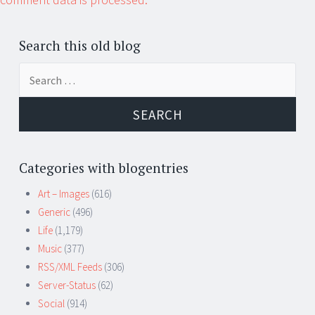
Search this old blog
Search
for:
Categories with blogentries
Art – Images
(616)
Generic
(496)
Life
(1,179)
Music
(377)
RSS/XML Feeds
(306)
Server-Status
(62)
Social
(914)