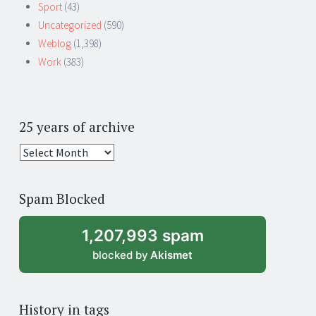
Sport
(43)
Uncategorized
(590)
Weblog
(1,398)
Work
(383)
25 years of archive
25
years
of
Spam Blocked
archive
1,207,993 spam
blocked by
Akismet
History in tags