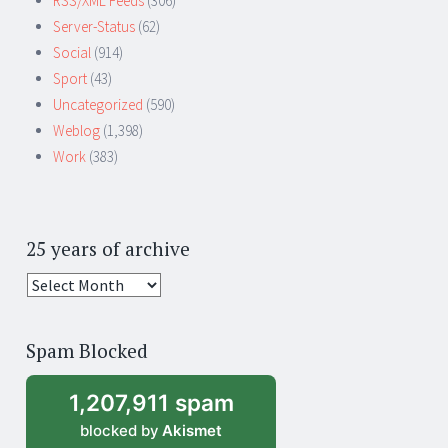
RSS/XML Feeds
(306)
Server-Status
(62)
Social
(914)
Sport
(43)
Uncategorized
(590)
Weblog
(1,398)
Work
(383)
25 years of archive
25
years
of
Spam Blocked
archive
1,207,911 spam
blocked by
Akismet