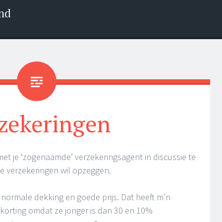
nd
zekeringen
met je ‘zogenaamde’ verzekeringsagent in discussie te
je verzekeringen wil opzeggen.
n normale dekking en goede prijs. Dat heeft m’n
 korting omdat ze jonger is dan 30 en 10%