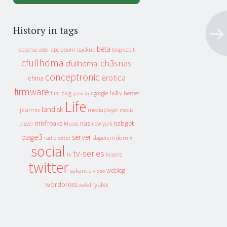
History in tags
beta
apeldoorn
backup
cebit
adsense
adsl
blog
cfullhdma
ch3snas
cfullhdmai
conceptronic
erotica
china
firmware
hdtv
heroes
fun_plug
google
geenstijl
Life
landisk
jaarmix
mediaplayer
media
mixfreaks
nas
nzbget
Music
player
new york
page3
server
slagers in de mix
radio
script
social
tv-series
tv
tv serie
twitter
weblog
vakantie
video
wordpress
yuixx
xs4all