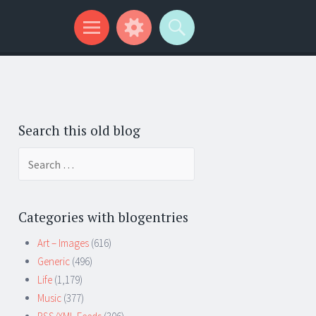
Search this old blog
Search
for:
Categories with blogentries
Art – Images
(616)
Generic
(496)
Life
(1,179)
Music
(377)