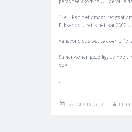
personeelskorting… Hoe wil je d
“Neij.. kan niet omdat het gaat om
Flikker op .. het is het jaar 2002 ..
Vanavond dus wat te doen .. Polis
Samenwonen gezellig? Ja hoor, 
ook)
;-)
JANUARY 10, 2002
DENNI