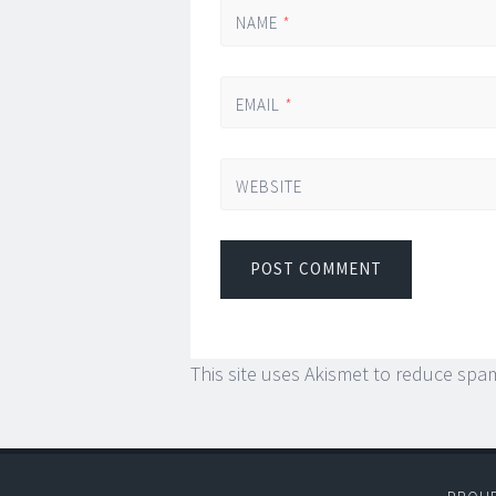
NAME
*
EMAIL
*
WEBSITE
This site uses Akismet to reduce spa