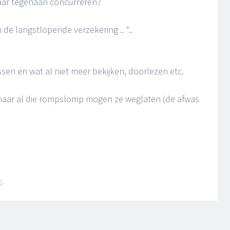
aar tegenaan concurreren?
 de langstlopende verzekering .. “..
sen en wat al niet meer bekijken, doorlezen etc.
maar al die rompslomp mogen ze weglaten (de afwas
S