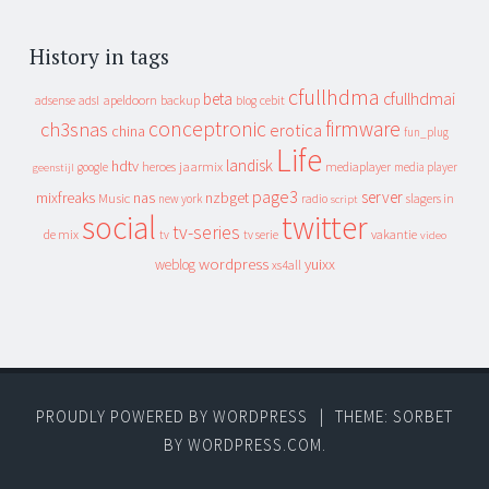
History in tags
cfullhdma
beta
cfullhdmai
apeldoorn
backup
cebit
adsense
adsl
blog
conceptronic
firmware
ch3snas
erotica
china
fun_plug
Life
landisk
hdtv
heroes
jaarmix
mediaplayer
google
media player
geenstijl
page3
server
mixfreaks
nas
nzbget
Music
slagers in
new york
radio
script
social
twitter
tv-series
de mix
vakantie
tv
tv serie
video
wordpress
yuixx
weblog
xs4all
PROUDLY POWERED BY WORDPRESS
|
THEME: SORBET
BY
WORDPRESS.COM
.