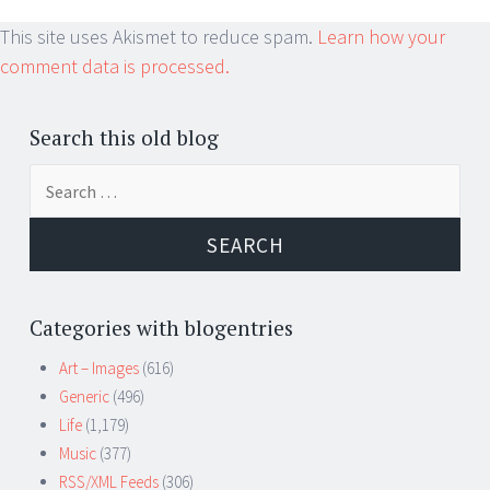
This site uses Akismet to reduce spam.
Learn how your
comment data is processed.
Search this old blog
Search
for:
Categories with blogentries
Art – Images
(616)
Generic
(496)
Life
(1,179)
Music
(377)
RSS/XML Feeds
(306)