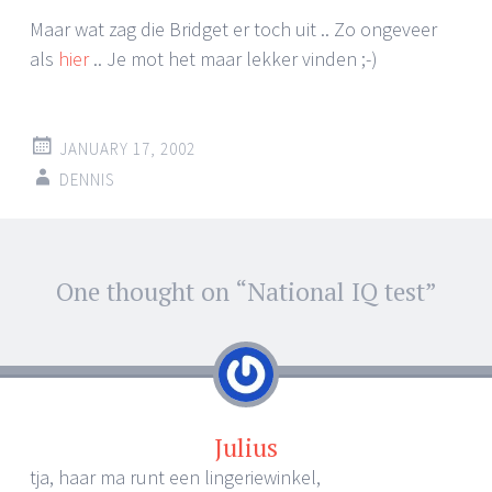
Maar wat zag die Bridget er toch uit .. Zo ongeveer
als
hier
.. Je mot het maar lekker vinden ;-)
JANUARY 17, 2002
DENNIS
Post
One thought on “
National IQ test
”
←
→
navigation
Julius
tja, haar ma runt een lingeriewinkel,