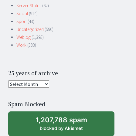
Server-Status
(62)
Social
(914)
Sport
(43)
Uncategorized
(590)
Weblog
(1,398)
Work
(383)
25 years of archive
25
years
of
Spam Blocked
archive
1,207,788 spam
blocked by
Akismet