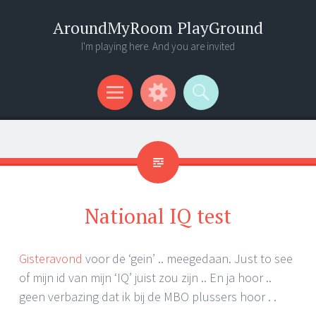
AroundMyRoom PlayGround
I'm playing here. And you are invited
Menu
Widgets
Search
National IQ test
Gisteravond
voor de ‘gein’ .. meegedaan. Just to see
of mijn id van mijn ‘IQ’ juist zou zijn .. En ja hoor ..
geen verbazing dat ik bij de MBO plussers hoor . .