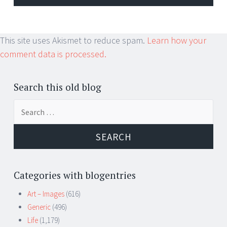
This site uses Akismet to reduce spam.
Learn how your
comment data is processed.
Search this old blog
Search
for:
Categories with blogentries
Art – Images
(616)
Generic
(496)
Life
(1,179)