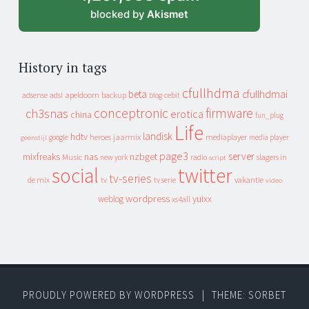
blocked by
Akismet
History in tags
cfullhdma
beta
cfullhdmai
apeldoorn
backup
cebit
adsense
adsl
blog
conceptronic
firmware
ch3snas
erotica
china
fun_plug
Life
landisk
hdtv
heroes
jaarmix
mediaplayer
google
media player
geenstijl
page3
server
mixfreaks
nas
nzbget
Music
slagers in
new york
radio
script
social
twitter
tv-series
de mix
vakantie
tv
tv serie
video
wordpress
yuixx
weblog
xs4all
PROUDLY POWERED BY WORDPRESS
|
THEME: SORBET