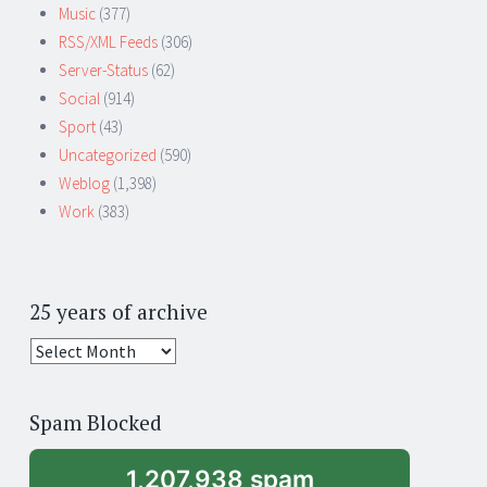
Music
(377)
RSS/XML Feeds
(306)
Server-Status
(62)
Social
(914)
Sport
(43)
Uncategorized
(590)
Weblog
(1,398)
Work
(383)
25 years of archive
25
years
of
Spam Blocked
archive
1,207,938 spam