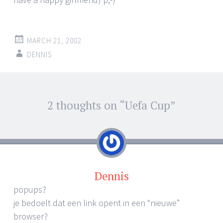
MARCH 21, 2002
DENNIS
Post
2 thoughts on “
Uefa Cup
”
←
→
navigation
Dennis
popups?
je bedoelt dat een link opent in een “nieuwe”
browser?