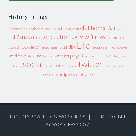
History in tags
cfullhdma
beta
cfullhdmai
apeldoorn
backup
cebit
adsense
adsl
blog
conceptronic
firmware
ch3snas
erotica
china
fun_plug
Life
landisk
hdtv
heroes
jaarmix
mediaplayer
google
media player
geenstijl
page3
server
mixfreaks
nas
nzbget
Music
slagers in
new york
radio
script
social
twitter
tv-series
de mix
vakantie
tv
tv serie
video
wordpress
yuixx
weblog
xs4all
PROUDLY POWERED BY WORDPRESS
|
THEME: SORBET
BY
WORDPRESS.COM
.