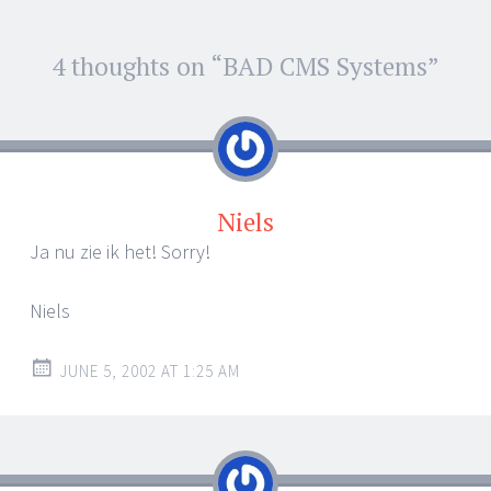
Post
4 thoughts on “
BAD CMS Systems
”
←
→
navigation
Niels
Ja nu zie ik het! Sorry!
Niels
JUNE 5, 2002 AT 1:25 AM