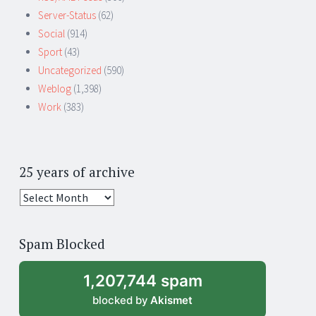
Server-Status
(62)
Social
(914)
Sport
(43)
Uncategorized
(590)
Weblog
(1,398)
Work
(383)
25 years of archive
25
years
of
Spam Blocked
archive
1,207,744 spam
blocked by
Akismet