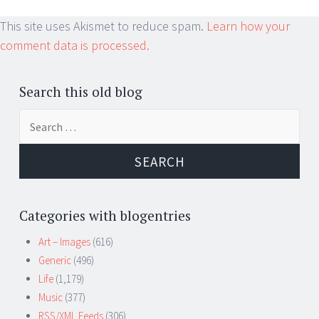
This site uses Akismet to reduce spam.
Learn how your
comment data is processed.
Search this old blog
Search
for:
Categories with blogentries
Art – Images
(616)
Generic
(496)
Life
(1,179)
Music
(377)
RSS/XML Feeds
(306)