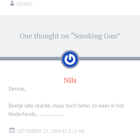
DENNIS
Post
One thought on “
Smoking Gun
”
←
→
navigation
Nils
Dennis,
Beetje late reactie, maar toch beter zo weer in het
Nederlands…………….
SEPTEMBER 23, 2003 AT 5:13 AM