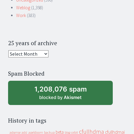
Weblog
(1,398)
Work
(383)
25 years of archive
25
years
of
Spam Blocked
archive
1,208,076 spam
blocked by
Akismet
History in tags
cfullhdma
beta
cfullhdmai
apeldoorn
backup
cebit
adsense
adsl
blog