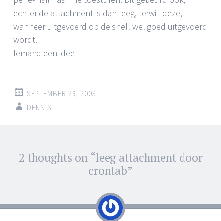
echter de attachment is dan leeg, terwijl deze,
wanneer uitgevoerd op de shell wel goed uitgevoerd
wordt.
Iemand een idee
SEPTEMBER 29, 2003
DENNIS
Post
2 thoughts on “
leeg attachment door
←
→
navigation
crontab
”