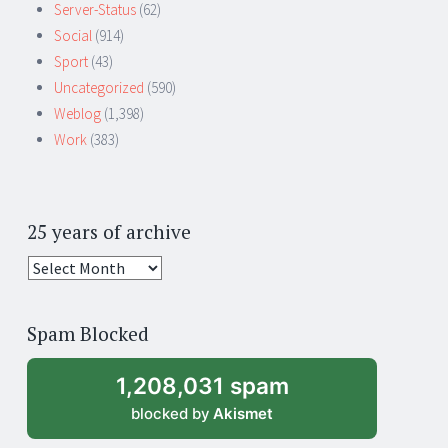
Server-Status
(62)
Social
(914)
Sport
(43)
Uncategorized
(590)
Weblog
(1,398)
Work
(383)
25 years of archive
25
years
of
Spam Blocked
archive
1,208,031 spam
blocked by
Akismet