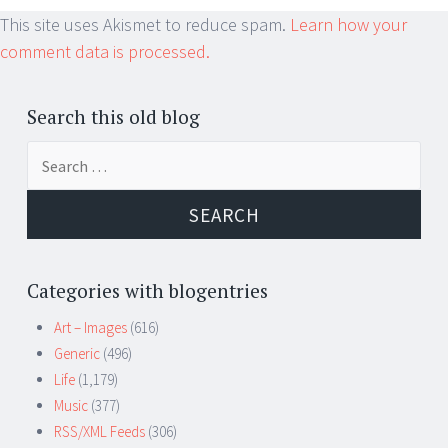
This site uses Akismet to reduce spam.
Learn how your
comment data is processed.
Search this old blog
Search
for:
Categories with blogentries
Art – Images
(616)
Generic
(496)
Life
(1,179)
Music
(377)
RSS/XML Feeds
(306)