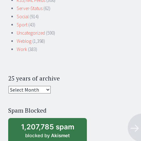
RSS/XML Feeds
(306)
Server-Status
(62)
Social
(914)
Sport
(43)
Uncategorized
(590)
Weblog
(1,398)
Work
(383)
25 years of archive
25
years
of
Spam Blocked
archive
1,207,785 spam
blocked by
Akismet