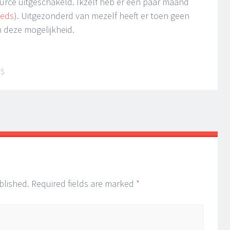
source uitgeschakeld. Ikzelf heb er een paar maand
eeds
). Uitgezonderd van mezelf heeft er toen geen
 deze mogelijkheid.
IS
blished.
Required fields are marked
*