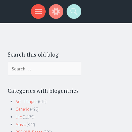
Search this old blog
Search
for:
Categories with blogentries
Art – Images
(616)
Generic
(496)
Life
(1,179)
Music
(377)