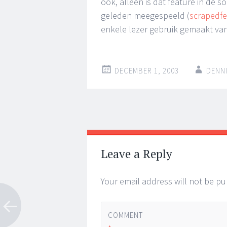
ook, alleen is dat feature in de 
geleden meegespeeld (
scrapedf
enkele lezer gebruik gemaakt van
DECEMBER 1, 2003
DENN
Post
←
→
navigation
Leave a Reply
Your email address will not be pu
COMMENT