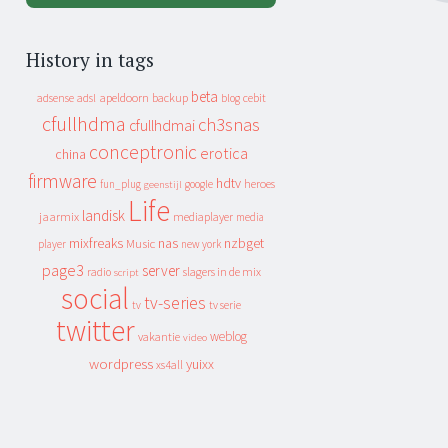
History in tags
beta
apeldoorn
backup
cebit
adsense
adsl
blog
cfullhdma
ch3snas
cfullhdmai
conceptronic
erotica
china
firmware
hdtv
heroes
fun_plug
google
geenstijl
Life
landisk
jaarmix
mediaplayer
media
mixfreaks
nas
nzbget
Music
player
new york
page3
server
slagers in de mix
radio
script
social
tv-series
tv
tv serie
twitter
weblog
vakantie
video
wordpress
yuixx
xs4all