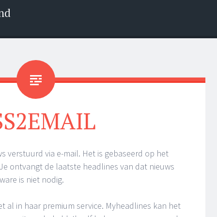
nd
SS2EMAIL
s verstuurd via e-mail. Het is gebaseerd op het
Je ontvangt de laatste headlines van dat nieuws
ware is niet nodig.
t al in haar premium service. Myheadlines kan het