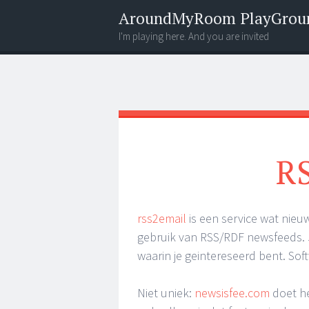
AroundMyRoom PlayGrou
I'm playing here. And you are invited
Menu
Widgets
Search
R
rss2email
is een service wat nieuw
gebruik van RSS/RDF newsfeeds. 
waarin je geintereseerd bent. Soft
Niet uniek:
newsisfee.com
doet he