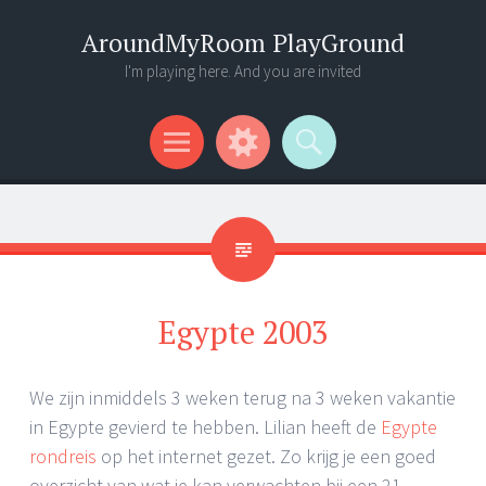
AroundMyRoom PlayGround
I'm playing here. And you are invited
Menu
Widgets
Search
Egypte 2003
We zijn inmiddels 3 weken terug na 3 weken vakantie
in Egypte gevierd te hebben. Lilian heeft de
Egypte
rondreis
op het internet gezet. Zo krijg je een goed
overzicht van wat je kan verwachten bij een 21