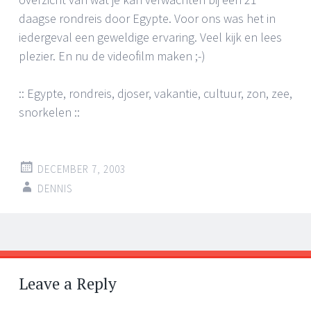
daagse rondreis door Egypte. Voor ons was het in
iedergeval een geweldige ervaring. Veel kijk en lees
plezier. En nu de videofilm maken ;-)
:: Egypte, rondreis, djoser, vakantie, cultuur, zon, zee,
snorkelen ::
DECEMBER 7, 2003
DENNIS
Post
←
→
navigation
Leave a Reply