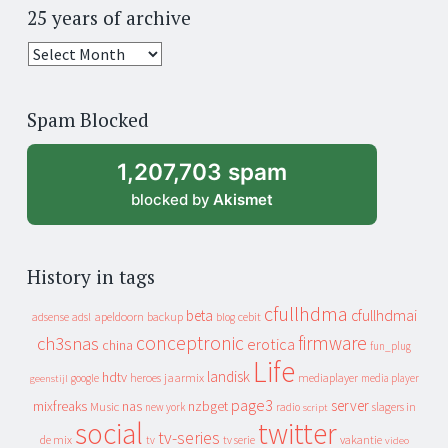
25 years of archive
25
years
of
Spam Blocked
archive
1,207,703 spam
blocked by
Akismet
History in tags
cfullhdma
beta
cfullhdmai
apeldoorn
backup
cebit
adsense
adsl
blog
conceptronic
firmware
ch3snas
erotica
china
fun_plug
Life
landisk
hdtv
heroes
jaarmix
mediaplayer
google
media player
geenstijl
page3
server
mixfreaks
nas
nzbget
Music
slagers in
new york
radio
script
social
twitter
tv-series
de mix
vakantie
tv
tv serie
video