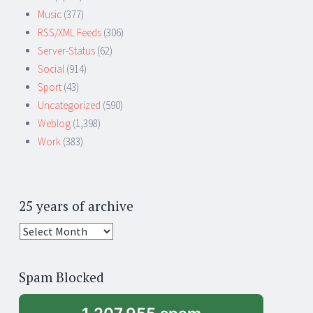
Music
(377)
RSS/XML Feeds
(306)
Server-Status
(62)
Social
(914)
Sport
(43)
Uncategorized
(590)
Weblog
(1,398)
Work
(383)
25 years of archive
25
years
of
Spam Blocked
archive