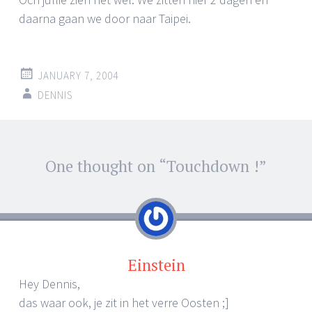
daarna gaan we door naar Taipei.
JANUARY 7, 2004
DENNIS
Post
One thought on “
Touchdown !
”
←
→
navigation
Einstein
Hey Dennis,
das waar ook, je zit in het verre Oosten ;]