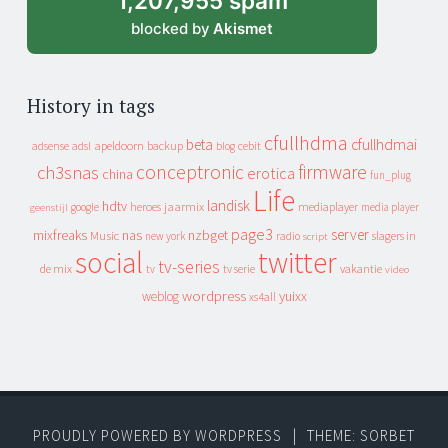
1,207,955 spam
blocked by
Akismet
History in tags
cfullhdma
beta
cfullhdmai
apeldoorn
backup
cebit
adsense
adsl
blog
conceptronic
firmware
ch3snas
erotica
china
fun_plug
Life
landisk
hdtv
heroes
jaarmix
mediaplayer
google
media player
geenstijl
page3
server
mixfreaks
nas
nzbget
Music
slagers in
new york
radio
script
social
twitter
tv-series
de mix
vakantie
tv
tv serie
video
wordpress
yuixx
weblog
xs4all
PROUDLY POWERED BY WORDPRESS
|
THEME: SORBET