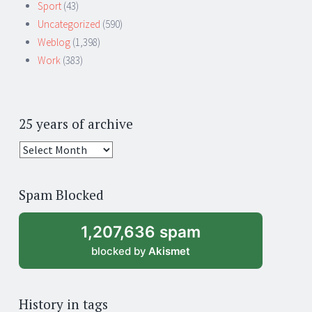
Sport
(43)
Uncategorized
(590)
Weblog
(1,398)
Work
(383)
25 years of archive
25
years
of
Spam Blocked
archive
1,207,636 spam
blocked by
Akismet
History in tags