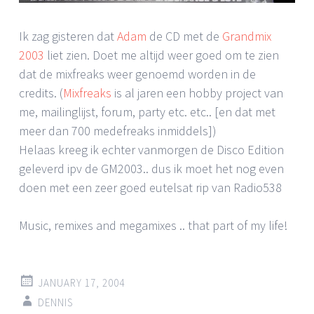
Ik zag gisteren dat
Adam
de CD met de
Grandmix
2003
liet zien. Doet me altijd weer goed om te zien
dat de mixfreaks weer genoemd worden in de
credits. (
Mixfreaks
is al jaren een hobby project van
me, mailinglijst, forum, party etc. etc.. [en dat met
meer dan 700 medefreaks inmiddels])
Helaas kreeg ik echter vanmorgen de Disco Edition
geleverd ipv de GM2003.. dus ik moet het nog even
doen met een zeer goed eutelsat rip van Radio538
Music, remixes and megamixes .. that part of my life!
JANUARY 17, 2004
DENNIS