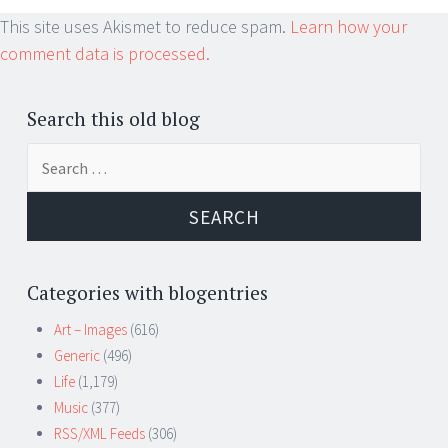
This site uses Akismet to reduce spam.
Learn how your
comment data is processed.
Search this old blog
Search
for:
Categories with blogentries
Art – Images
(616)
Generic
(496)
Life
(1,179)
Music
(377)
RSS/XML Feeds
(306)