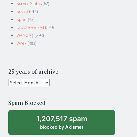
Server-Status
(62)
Social
(914)
Sport
(43)
Uncategorized
(590)
Weblog
(1,398)
Work
(383)
25 years of archive
25
years
of
Spam Blocked
archive
1,207,517 spam
blocked by
Akismet