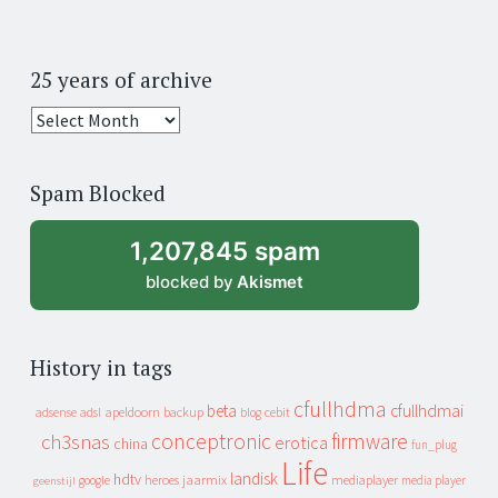
25 years of archive
25
years
of
Spam Blocked
archive
1,207,845 spam
blocked by
Akismet
History in tags
cfullhdma
beta
cfullhdmai
apeldoorn
backup
cebit
adsense
adsl
blog
conceptronic
firmware
ch3snas
erotica
china
fun_plug
Life
landisk
hdtv
heroes
jaarmix
mediaplayer
google
media player
geenstijl