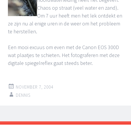
Chaos op straat (veel water en zand).
Om 7 uur heeft men het lek ontdekt en
ze zijn nu al enige uren in de weer om het probleem
te herstellen.
Een mooi excuus om even met de Canon EOS 300D
wat plaatjes te schieten. Het fotograferen met deze
digitale spiegelreflex gaat steeds beter.
NOVEMBER 7, 2004
DENNIS
Post
←
→