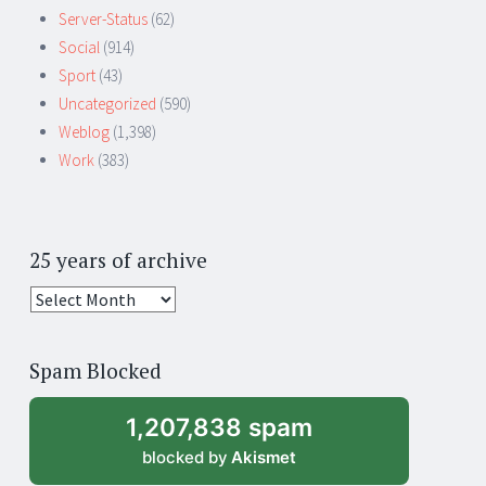
Server-Status
(62)
Social
(914)
Sport
(43)
Uncategorized
(590)
Weblog
(1,398)
Work
(383)
25 years of archive
25
years
of
Spam Blocked
archive
1,207,838 spam
blocked by
Akismet