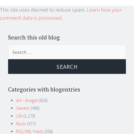
This site uses Akismet to reduce spam.
Learn how your
comment data is processed.
Search this old blog
Search
for:
Categories with blogentries
Art – Images
(616)
Generic
(496)
Life
(1,179)
Music
(377)
RSS/XML Feeds
(306)