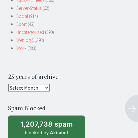
RSS/XML Feeds
(306)
Server-Status
(62)
Social
(914)
Sport
(43)
Uncategorized
(590)
Weblog
(1,398)
Work
(383)
25 years of archive
25
years
of
Spam Blocked
archive
1,207,738 spam
blocked by
Akismet