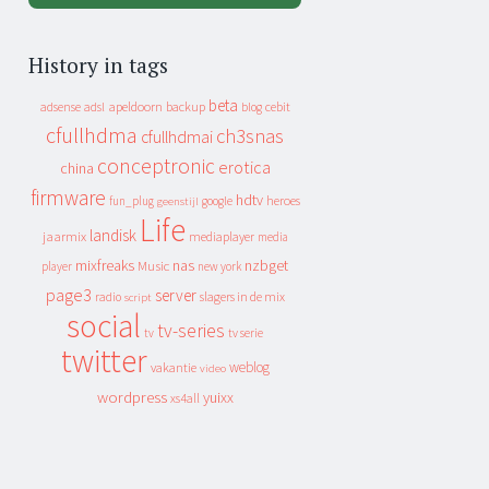
History in tags
beta
apeldoorn
backup
cebit
adsense
adsl
blog
cfullhdma
ch3snas
cfullhdmai
conceptronic
erotica
china
firmware
hdtv
heroes
fun_plug
google
geenstijl
Life
landisk
jaarmix
mediaplayer
media
mixfreaks
nas
nzbget
Music
player
new york
page3
server
slagers in de mix
radio
script
social
tv-series
tv
tv serie
twitter
weblog
vakantie
video
wordpress
yuixx
xs4all