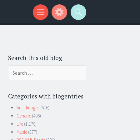
Search this old blog
Search
for:
Categories with blogentries
Art – Images
(616)
Generic
(496)
Life
(1,179)
Music
(377)