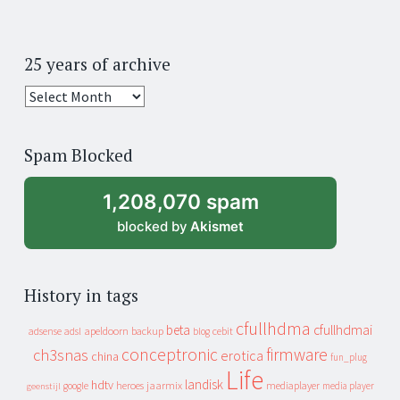
25 years of archive
25
years
of
Spam Blocked
archive
1,208,070 spam
blocked by
Akismet
History in tags
cfullhdma
beta
cfullhdmai
apeldoorn
backup
cebit
adsense
adsl
blog
conceptronic
firmware
ch3snas
erotica
china
fun_plug
Life
landisk
hdtv
heroes
jaarmix
mediaplayer
google
media player
geenstijl