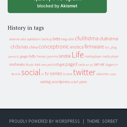
blocked by
Akismet
History in tags
cfullhdma
beta
cfullhdmai
apeldoorn
backup
cebit
adsense
adsl
blog
conceptronic
firmware
ch3snas
erotica
china
fun_plug
Life
landisk
hdtv
heroes
jaarmix
mediaplayer
google
media player
geenstijl
page3
server
mixfreaks
nas
nzbget
Music
slagers in
new york
radio
script
social
twitter
tv-series
de mix
vakantie
tv
tv serie
video
wordpress
yuixx
weblog
xs4all
PROUDLY POWERED BY WORDPRESS
|
THEME: SORBET