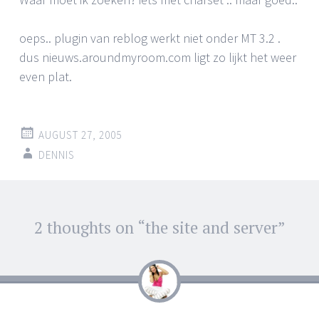
oeps.. plugin van reblog werkt niet onder MT 3.2 .
dus nieuws.aroundmyroom.com ligt zo lijkt het weer
even plat.
AUGUST 27, 2005
DENNIS
Post
2 thoughts on “
the site and server
”
←
→
navigation