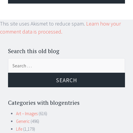
This site uses Akismet to reduce spam.
Learn how your
comment data is processed.
Search this old blog
Search
for:
Categories with blogentries
Art – Images
(616)
Generic
(496)
Life
(1,179)