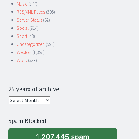
Music
(377)
RSS/XML Feeds
(306)
Server-Status
(62)
Social
(914)
Sport
(43)
Uncategorized
(590)
Weblog
(1,398)
Work
(383)
25 years of archive
25
years
of
Spam Blocked
archive
1,207,445 spam