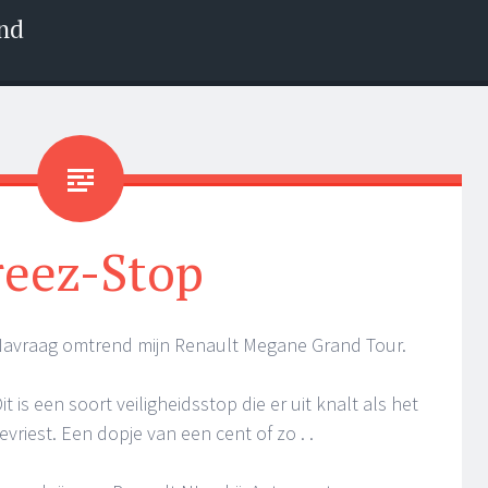
nd
reez-Stop
Navraag omtrend mijn Renault Megane Grand Tour.
it is een soort veiligheidsstop die er uit knalt als het
vriest. Een dopje van een cent of zo . .