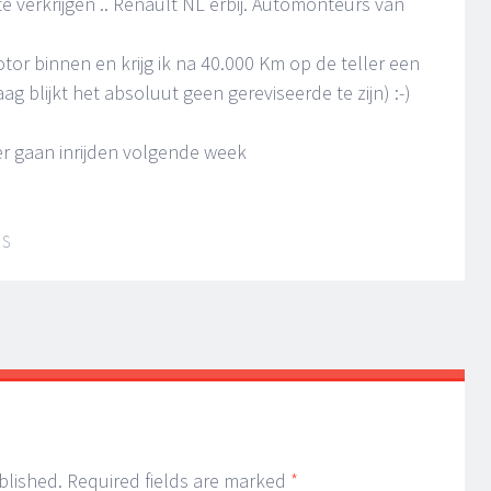
te verkrijgen .. Renault NL erbij. Automonteurs van
or binnen en krijg ik na 40.000 Km op de teller een
ag blijkt het absoluut geen gereviseerde te zijn) :-)
r gaan inrijden volgende week
IS
blished.
Required fields are marked
*