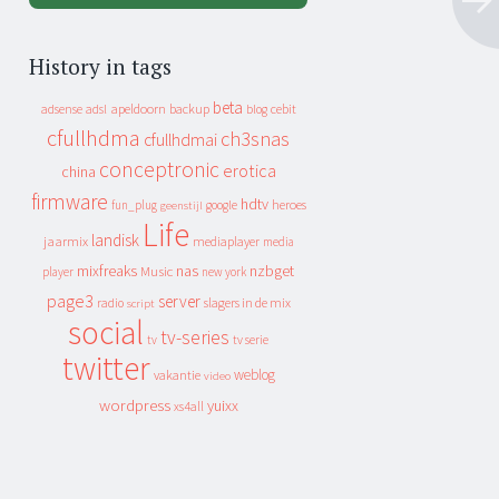
History in tags
beta
apeldoorn
backup
cebit
adsense
adsl
blog
cfullhdma
ch3snas
cfullhdmai
conceptronic
erotica
china
firmware
hdtv
heroes
fun_plug
google
geenstijl
Life
landisk
jaarmix
mediaplayer
media
mixfreaks
nas
nzbget
Music
player
new york
page3
server
slagers in de mix
radio
script
social
tv-series
tv
tv serie
twitter
weblog
vakantie
video
wordpress
yuixx
xs4all