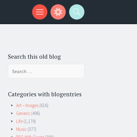
Search this old blog
Search
for:
Categories with blogentries
Art – Images
(616)
Generic
(496)
Life
(1,179)
Music
(377)