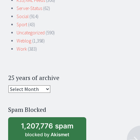
RSS/XML Feeds
(306)
Server-Status
(62)
Social
(914)
Sport
(43)
Uncategorized
(590)
Weblog
(1,398)
Work
(383)
25 years of archive
25
years
of
Spam Blocked
archive
1,207,776 spam
blocked by
Akismet