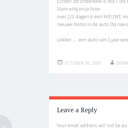
Echter: dit onderdeel is NIET los 
Stam erbij en ja hoor
over 2/3 dagen is een NIEUWE mot
nieuwe motor in de auto (bij navra
Lekker … een auto van 1 jaar wee
OCTOBER 26, 2005
DENN
Post
←
→
navigation
Leave a Reply
Your email address will not be pu