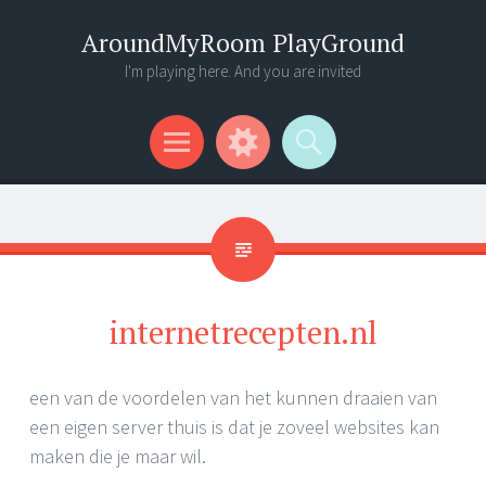
AroundMyRoom PlayGround
I'm playing here. And you are invited
Menu
Widgets
Search
internetrecepten.nl
een van de voordelen van het kunnen draaien van
een eigen server thuis is dat je zoveel websites kan
maken die je maar wil.