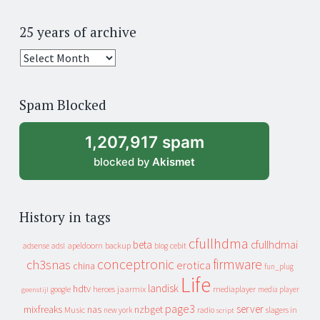
25 years of archive
25
years
of
Spam Blocked
archive
1,207,917 spam
blocked by
Akismet
History in tags
cfullhdma
beta
cfullhdmai
apeldoorn
backup
cebit
adsense
adsl
blog
conceptronic
firmware
ch3snas
erotica
china
fun_plug
Life
landisk
hdtv
heroes
jaarmix
mediaplayer
google
media player
geenstijl
page3
server
mixfreaks
nas
nzbget
Music
slagers in
new york
radio
script