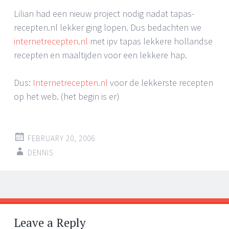
Lilian had een nieuw project nodig nadat tapas-
recepten.nl lekker ging lopen. Dus bedachten we
internetrecepten.nl
met ipv tapas lekkere hollandse
recepten en maaltijden voor een lekkere hap.
Dus:
Internetrecepten.nl
voor de lekkerste recepten
op het web. (het begin is er)
FEBRUARY 20, 2006
DENNIS
Post
←
→
navigation
Leave a Reply