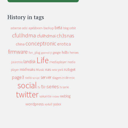
History in tags
beta
apeldoorn
backup
cebit
adsense
adsl
blog
cfullhdma
ch3snas
cfullhdmai
conceptronic
erotica
china
firmware
hdtv
heroes
fun_plug
google
geenstijl
Life
landisk
jaarmix
mediaplayer
media
mixfreaks
nas
nzbget
Music
player
new york
page3
server
slagers in de mix
radio
script
social
tv-series
tv
tv serie
twitter
weblog
vakantie
video
wordpress
yuixx
xs4all