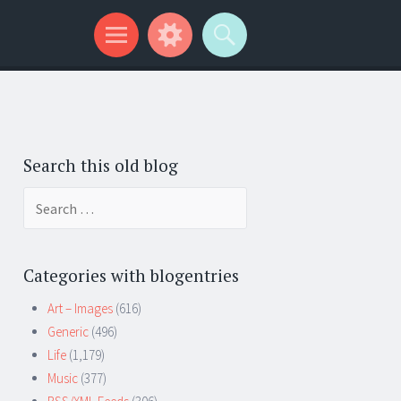
Search this old blog
Search
for:
Categories with blogentries
Art – Images
(616)
Generic
(496)
Life
(1,179)
Music
(377)