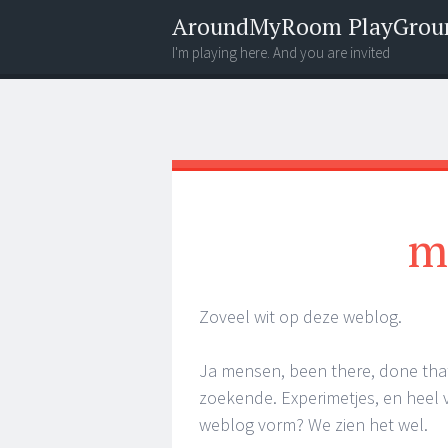
AroundMyRoom PlayGrou
I'm playing here. And you are invited
Menu
Widgets
Search
m
Zoveel wit op deze weblog.
Ja mensen, been there, done that.
zoekende. Experimetjes, en heel v
weblog vorm? We zien het wel.