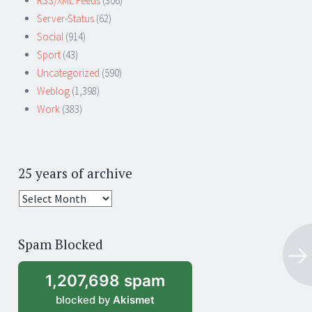
RSS/XML Feeds
(306)
Server-Status
(62)
Social
(914)
Sport
(43)
Uncategorized
(590)
Weblog
(1,398)
Work
(383)
25 years of archive
25
years
of
Spam Blocked
archive
1,207,698 spam
blocked by
Akismet