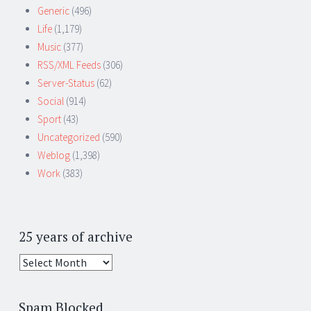
Generic
(496)
Life
(1,179)
Music
(377)
RSS/XML Feeds
(306)
Server-Status
(62)
Social
(914)
Sport
(43)
Uncategorized
(590)
Weblog
(1,398)
Work
(383)
25 years of archive
25
years
of
Spam Blocked