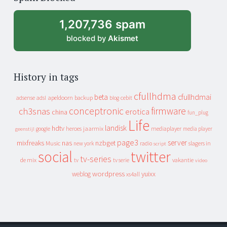
archive
1,207,736 spam
blocked by
Akismet
History in tags
cfullhdma
beta
cfullhdmai
apeldoorn
backup
cebit
adsense
adsl
blog
conceptronic
firmware
ch3snas
erotica
china
fun_plug
Life
landisk
hdtv
heroes
jaarmix
mediaplayer
google
media player
geenstijl
page3
server
mixfreaks
nas
nzbget
Music
slagers in
new york
radio
script
social
twitter
tv-series
de mix
vakantie
tv
tv serie
video
wordpress
yuixx
weblog
xs4all