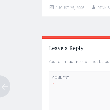
AUGUST 25, 2006
DENNIS
Post
←
→
navigation
Leave a Reply
Your email address will not be pu
COMMENT
*