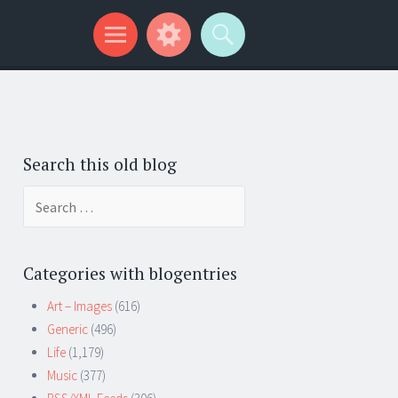
Search this old blog
Search
for:
Categories with blogentries
Art – Images
(616)
Generic
(496)
Life
(1,179)
Music
(377)