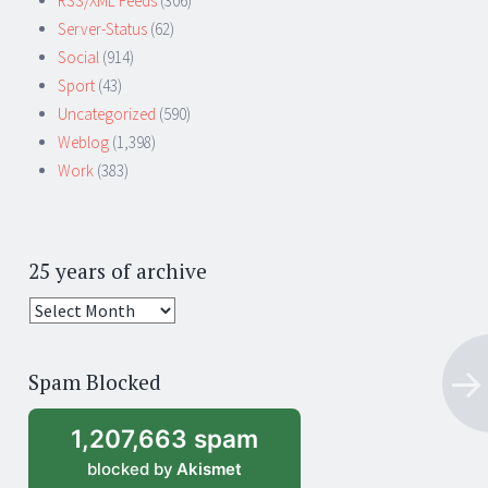
RSS/XML Feeds
(306)
Server-Status
(62)
Social
(914)
Sport
(43)
Uncategorized
(590)
Weblog
(1,398)
Work
(383)
25 years of archive
25
years
of
Spam Blocked
archive
1,207,663 spam
blocked by
Akismet