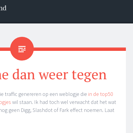
nd
me dan weer tegen
ie traffic genereren op een weblogje die
in de top50
ogjes
wil staan. Ik had toch wel verwacht dat het wat
 nog geen Digg, Slashdot of Fark effect noemen. Laat