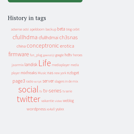
History in tags
beta
apeldoorn
backup
cebit
adsense
adsl
blog
cfullhdma
ch3snas
cfullhdmai
conceptronic
erotica
china
firmware
hdtv
heroes
fun_plug
google
geenstijl
Life
landisk
jaarmix
mediaplayer
media
mixfreaks
nas
nzbget
Music
player
new york
page3
server
slagers in de mix
radio
script
social
tv-series
tv
tv serie
twitter
weblog
vakantie
video
wordpress
yuixx
xs4all