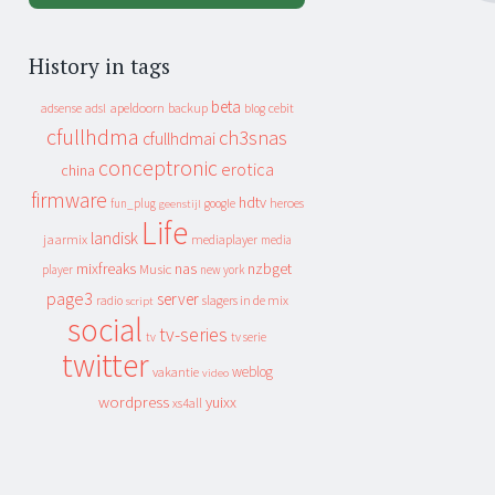
History in tags
beta
apeldoorn
backup
cebit
adsense
adsl
blog
cfullhdma
ch3snas
cfullhdmai
conceptronic
erotica
china
firmware
hdtv
heroes
fun_plug
google
geenstijl
Life
landisk
jaarmix
mediaplayer
media
mixfreaks
nas
nzbget
Music
player
new york
page3
server
slagers in de mix
radio
script
social
tv-series
tv
tv serie
twitter
weblog
vakantie
video
wordpress
yuixx
xs4all