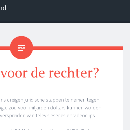
nd
voor de rechter?
s dreigen juridische stappen te nemen tegen
gle zou voor miljarden dollars kunnen worden
erspreiden van televisieseries en videoclips.