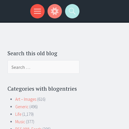
Search this old blog
Search
for:
Categories with blogentries
Art – Images
(616)
Generic
(496)
Life
(1,179)
Music
(377)