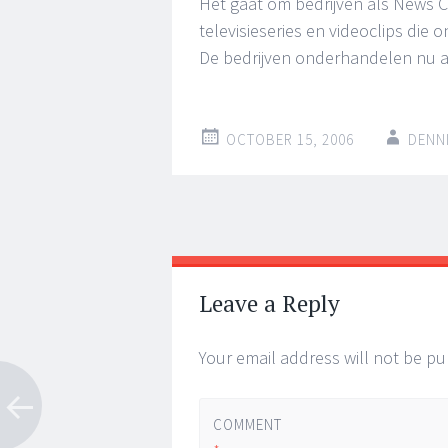
Het gaat om bedrijven als News C
televisieseries en videoclips die 
De bedrijven onderhandelen nu af
OCTOBER 15, 2006
DENN
Post
←
→
navigation
Leave a Reply
Your email address will not be pu
COMMENT