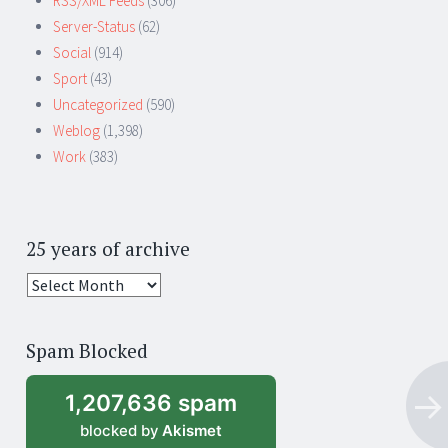
RSS/XML Feeds
(306)
Server-Status
(62)
Social
(914)
Sport
(43)
Uncategorized
(590)
Weblog
(1,398)
Work
(383)
25 years of archive
25
years
of
Spam Blocked
archive
1,207,636 spam
blocked by
Akismet