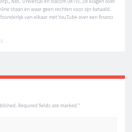
orp., NBC Universal en Viacom (MTV). Ze klagen over
online staan en waar geen rechten voor zijn betaald.
zonderlijk van elkaar met YouTube over een financi
IS
blished.
Required fields are marked
*