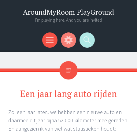
AroundMyRoom PlayGround
I'm playing here. And you are invited
Menu
Widgets
Search
Een jaar lang auto rijden
Zo, een jaar later.. we hebben een nieuwe auto en
daarmee dit jaar bijna 52.000 kilometer mee gereden.
En aangezien ik van wel wat statistieken houdt: