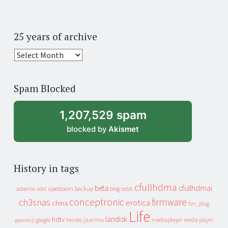
25 years of archive
25
years
of
Spam Blocked
archive
1,207,529 spam
blocked by
Akismet
History in tags
cfullhdma
beta
cfullhdmai
apeldoorn
backup
cebit
adsense
adsl
blog
conceptronic
firmware
ch3snas
erotica
china
fun_plug
Life
landisk
hdtv
heroes
jaarmix
mediaplayer
google
media player
geenstijl