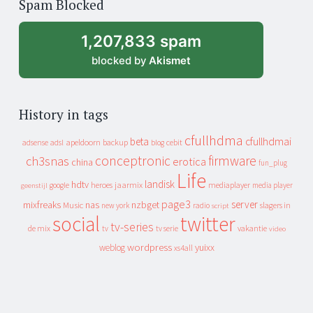
Spam Blocked
archive
1,207,833 spam
blocked by
Akismet
History in tags
cfullhdma
beta
cfullhdmai
apeldoorn
backup
cebit
adsense
adsl
blog
conceptronic
firmware
ch3snas
erotica
china
fun_plug
Life
landisk
hdtv
heroes
jaarmix
mediaplayer
google
media player
geenstijl
page3
server
mixfreaks
nas
nzbget
Music
slagers in
new york
radio
script
social
twitter
tv-series
de mix
vakantie
tv
tv serie
video
wordpress
yuixx
weblog
xs4all