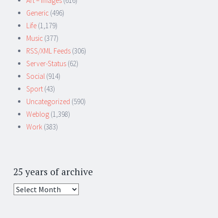
Art – Images
(616)
Generic
(496)
Life
(1,179)
Music
(377)
RSS/XML Feeds
(306)
Server-Status
(62)
Social
(914)
Sport
(43)
Uncategorized
(590)
Weblog
(1,398)
Work
(383)
25 years of archive
25
years
of