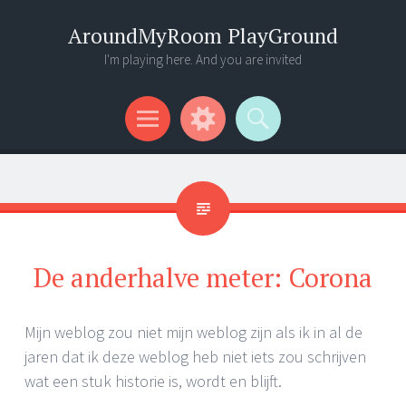
AroundMyRoom PlayGround
I'm playing here. And you are invited
Menu
Widgets
Search
De anderhalve meter: Corona
Mijn weblog zou niet mijn weblog zijn als ik in al de
jaren dat ik deze weblog heb niet iets zou schrijven
wat een stuk historie is, wordt en blijft.