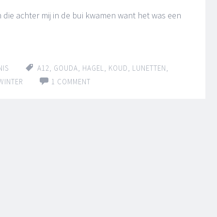
die achter mij in de bui kwamen want het was een
NIS
A12
,
GOUDA
,
HAGEL
,
KOUD
,
LUNETTEN
,
WINTER
1 COMMENT