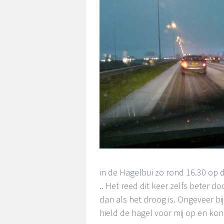
in de Hagelbui zo rond 16.30 op 
.. Het reed dit keer zelfs beter d
dan als het droog is. Ongeveer b
hield de hagel voor mij op en kon 