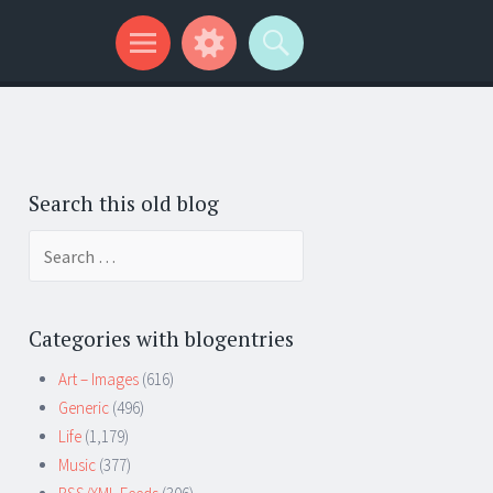
Search this old blog
Search
for:
Categories with blogentries
Art – Images
(616)
Generic
(496)
Life
(1,179)
Music
(377)