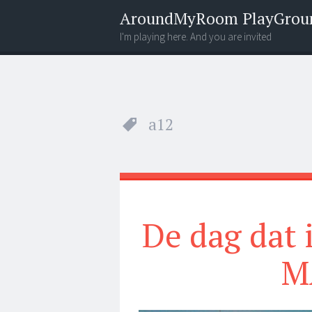
AroundMyRoom PlayGrou
I'm playing here. And you are invited
Menu
Widgets
Search
a12
De dag dat 
M