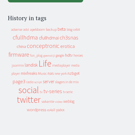
History in tags
beta
apeldoorn
backup
cebit
adsense
adsl
blog
cfullhdma
ch3snas
cfullhdmai
conceptronic
erotica
china
firmware
hdtv
heroes
fun_plug
google
geenstijl
Life
landisk
jaarmix
mediaplayer
media
mixfreaks
nas
nzbget
Music
player
new york
page3
server
slagers in de mix
radio
script
social
tv-series
tv
tv serie
twitter
weblog
vakantie
video
wordpress
yuixx
xs4all