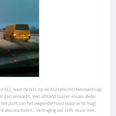
de A12, waar de N11 op de A12 uitkomt (Nieuwerbrug)
oor dan verwacht. Veel afstand tussen elkaar. Beter
ij het punt van het wegonderhoud (waar je 90 mag)
ik doorkachelen .. Vertraging viel zelfs reuze mee.