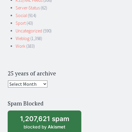
RSS/XML Feeds
(306)
Server-Status
(62)
Social
(914)
Sport
(43)
Uncategorized
(590)
Weblog
(1,398)
Work
(383)
25 years of archive
25
years
of
Spam Blocked
archive
1,207,621 spam
blocked by
Akismet