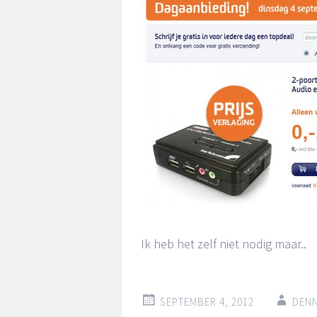
Ik heb het zelf niet nodig maar..
SEPTEMBER 4, 2012
DENN