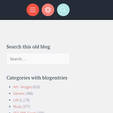
Search this old blog
Search
for:
Categories with blogentries
Art – Images
(616)
Generic
(496)
Life
(1,179)
Music
(377)